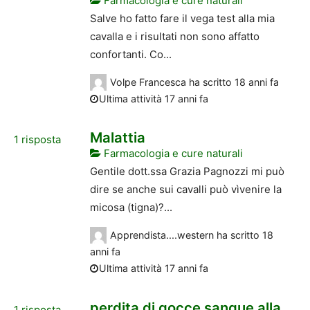
Farmacologia e cure naturali
Salve ho fatto fare il vega test alla mia
cavalla e i risultati non sono affatto
confortanti. Co...
Volpe Francesca
ha scritto
18 anni fa
Ultima attività 17 anni fa
Malattia
1
risposta
Farmacologia e cure naturali
Gentile dott.ssa Grazia Pagnozzi mi può
dire se anche sui cavalli può vìvenire la
micosa (tigna)?...
Apprendista....western
ha scritto
18
anni fa
Ultima attività 17 anni fa
perdita di gocce sangue alla
1
risposta