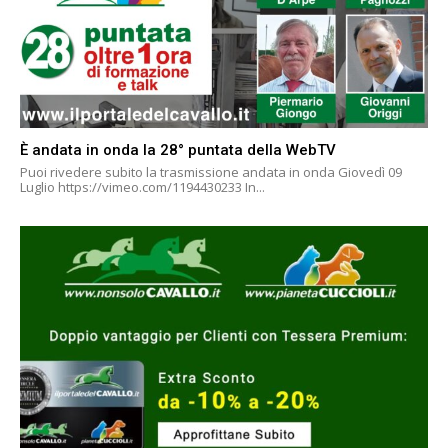
È andata in onda la 28° puntata della WebTV
Puoi rivedere subito la trasmissione andata in onda Giovedì 09
Luglio https://vimeo.com/1194430233 In...