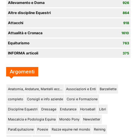
Allevamento e Doma
926
Altre discipline Equestri
864
Attacchi
918
Attualità e Cronaca
1610
Equiturismo
763
INFORMA articoli
375
Argomenti
Anatomia, Andature, Mantelli ecc...
Associazioni e Enti
Barzellette
completo
Consigli e info aziende
Corsi e Formazione
Discipline Equestri
Dressage
Endurance
Horseball
Libri
Mascalcia e Podologia Equina
Mondo Pony
Newsletter
ParaEquitazione
Poesie
Razze equine nel mondo
Reining