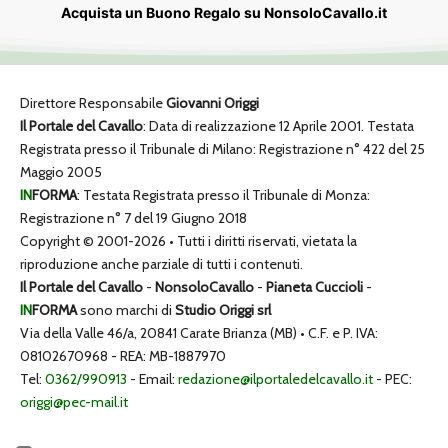
Acquista un Buono Regalo su NonsoloCavallo.it
Direttore Responsabile
Giovanni Origgi
Il Portale del Cavallo
: Data di realizzazione 12 Aprile 2001. Testata
Registrata presso il Tribunale di Milano: Registrazione n° 422 del 25
Maggio 2005
IN
FORMA
: Testata Registrata presso il Tribunale di Monza:
Registrazione n° 7 del 19 Giugno 2018
Copyright © 2001-2026 • Tutti i diritti riservati, vietata la
riproduzione anche parziale di tutti i contenuti.
Il Portale del Cavallo
-
NonsoloCavallo
-
Pianeta Cuccioli
-
IN
FORMA
sono marchi di
Studio Origgi srl
Via della Valle 46/a, 20841 Carate Brianza (MB) • C.F. e P. IVA:
08102670968 - REA: MB-1887970
Tel:
0362/990913
- Email:
redazione@ilportaledelcavallo.it
- PEC:
origgi@pec-mail.it