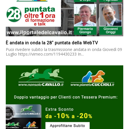
È andata in onda la 28° puntata della WebTV
Puoi rivedere subito la trasmissione andata in onda Giovedì 09
Luglio https://vimeo.com/1194430233 In...