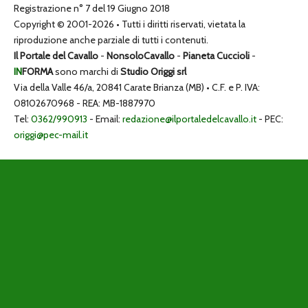
Registrazione n° 7 del 19 Giugno 2018
Copyright © 2001-2026 • Tutti i diritti riservati, vietata la
riproduzione anche parziale di tutti i contenuti.
Il Portale del Cavallo
-
NonsoloCavallo
-
Pianeta Cuccioli
-
IN
FORMA
sono marchi di
Studio Origgi srl
Via della Valle 46/a, 20841 Carate Brianza (MB) • C.F. e P. IVA:
08102670968 - REA: MB-1887970
Tel:
0362/990913
- Email:
redazione@ilportaledelcavallo.it
- PEC:
origgi@pec-mail.it