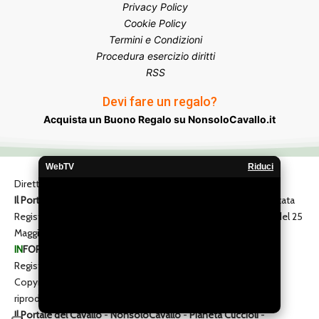
Privacy Policy
Cookie Policy
Termini e Condizioni
Procedura esercizio diritti
RSS
Devi fare un regalo?
Acquista un Buono Regalo su NonsoloCavallo.it
WebTV
Riduci
Direttore Responsabile
Giovanni Origgi
Il Portale del Cavallo
: Data di realizzazione 12 Aprile 2001. Testata
Registrata presso il Tribunale di Milano: Registrazione n° 422 del 25
Maggio 2005
IN
FORMA
: Testata Registrata presso il Tribunale di Monza:
Registrazione n° 7 del 19 Giugno 2018
Copyright © 2001-2026 • Tutti i diritti riservati, vietata la
riproduzione anche parziale di tutti i contenuti.
Il Portale del Cavallo
-
NonsoloCavallo
-
Pianeta Cuccioli
-