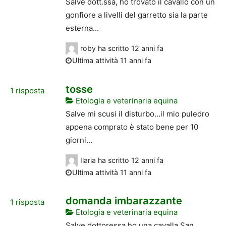
Salve dott.ssa, ho trovato il cavallo con un
gonfiore a livelli del garretto sia la parte
esterna...
roby
ha scritto
12 anni fa
Ultima attività 11 anni fa
tosse
1
risposta
Etologia e veterinaria equina
Salve mi scusi il disturbo…il mio puledro
appena comprato è stato bene per 10
giorni...
Ilaria
ha scritto
12 anni fa
Ultima attività 11 anni fa
domanda imbarazzante
1
risposta
Etologia e veterinaria equina
Salve dottoressa ho una cavalla San