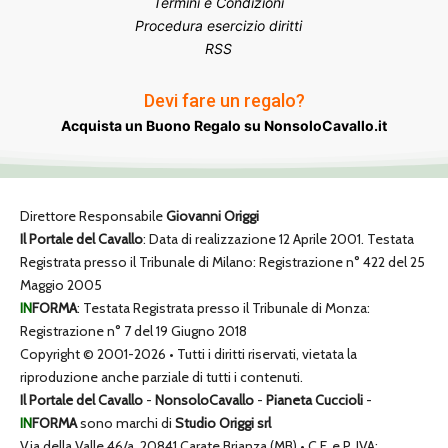
Termini e Condizioni
Procedura esercizio diritti
RSS
Devi fare un regalo?
Acquista un Buono Regalo su NonsoloCavallo.it
Direttore Responsabile
Giovanni Origgi
Il Portale del Cavallo
: Data di realizzazione 12 Aprile 2001. Testata
Registrata presso il Tribunale di Milano: Registrazione n° 422 del 25
Maggio 2005
IN
FORMA
: Testata Registrata presso il Tribunale di Monza:
Registrazione n° 7 del 19 Giugno 2018
Copyright © 2001-2026 • Tutti i diritti riservati, vietata la
riproduzione anche parziale di tutti i contenuti.
Il Portale del Cavallo
-
NonsoloCavallo
-
Pianeta Cuccioli
-
IN
FORMA
sono marchi di
Studio Origgi srl
Via della Valle 46/a, 20841 Carate Brianza (MB) • C.F. e P. IVA: