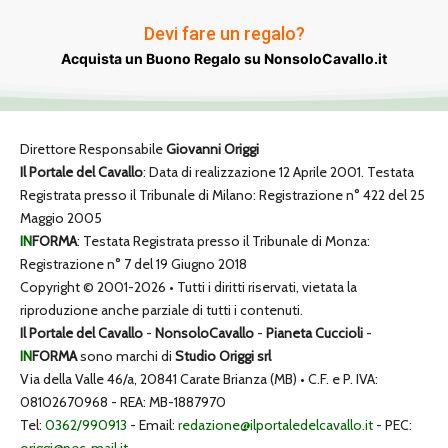
Devi fare un regalo?
Acquista un Buono Regalo su NonsoloCavallo.it
Direttore Responsabile
Giovanni Origgi
Il Portale del Cavallo
: Data di realizzazione 12 Aprile 2001. Testata
Registrata presso il Tribunale di Milano: Registrazione n° 422 del 25
Maggio 2005
IN
FORMA
: Testata Registrata presso il Tribunale di Monza:
Registrazione n° 7 del 19 Giugno 2018
Copyright © 2001-2026 • Tutti i diritti riservati, vietata la
riproduzione anche parziale di tutti i contenuti.
Il Portale del Cavallo
-
NonsoloCavallo
-
Pianeta Cuccioli
-
IN
FORMA
sono marchi di
Studio Origgi srl
Via della Valle 46/a, 20841 Carate Brianza (MB) • C.F. e P. IVA:
08102670968 - REA: MB-1887970
Tel:
0362/990913
- Email:
redazione@ilportaledelcavallo.it
- PEC: