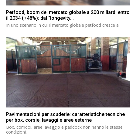
Petfood, boom del mercato globale a 200 miliardi entro
il 2034 (+48%): dal “longevity...
In uno scenario in cui il mercato globale petfood cresce a...
Pavimentazioni per scuderie: caratteristiche tecniche
per box, corsie, lavaggi e aree esterne
Box, corridoi, aree lavaggio e paddock non hanno le stesse
condizioni...