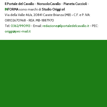
Il Portale del Cavallo
-
NonsoloCavallo
-
Pianeta Cuccioli
-
IN
FORMA
sono marchi di
Studio Origgi srl
Via della Valle 46/a, 20841 Carate Brianza (MB) • C.F. e P. IVA:
08102670968 - REA: MB-1887970
Tel:
0362/990913
- Email:
redazione@ilportaledelcavallo.it
- PEC:
origgi@pec-mail.it