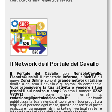
contributo di illustri esperti del settore.
Il Network de il Portale del Cavallo
Il Portale del Cavallo
con
NonsoloCavallo
,
PianetaCuccioli
, il bimestrale
Informa,
la
WebTV
e i
nuovi
Corsi Online
, sono il
grande network italiano
rivolto a chi ama il cavallo e gli animali da compagnia.
Vuoi promuovere la tua attività o
vendere i tuoi
prodotti sul nostro e-shop
? Chiama il numero
0362
990913
o scrivi una email a:
redazione@ilportaledelcavallo.it
. Il network
pubblicizza la tua azienda, il tuo sito e i tuoi prodotti a
migliaia di persone ogni mese, questo consente di poter
realizzare campagne di marketing verticalizzate e