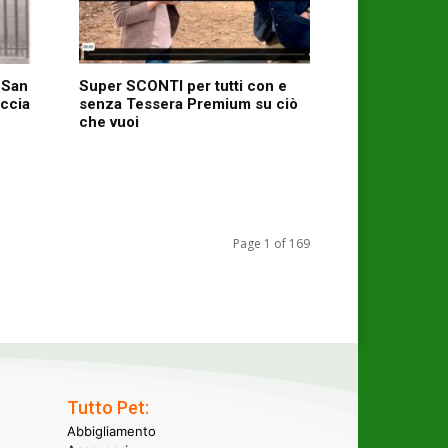
l San
Super SCONTI per tutti con e
accia
senza Tessera Premium su ciò
che vuoi
Page 1 of 169
Tutto Pet:
Abbigliamento