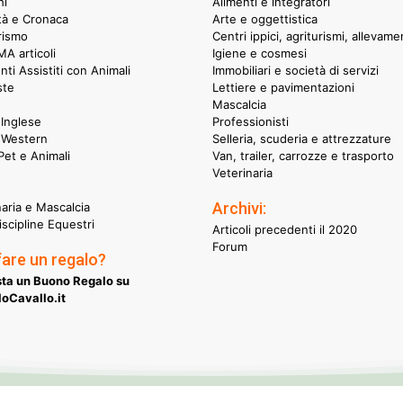
hi
Alimenti e integratori
ità e Cronaca
Arte e oggettistica
rismo
Centri ippici, agriturismi, allevame
A articoli
Igiene e cosmesi
nti Assistiti con Animali
Immobiliari e società di servizi
ste
Lettiere e pavimentazioni
Mascalcia
Inglese
Professionisti
 Western
Selleria, scuderia e attrezzature
et e Animali
Van, trailer, carrozze e trasporto
Veterinaria
Archivi:
naria e Mascalcia
iscipline Equestri
Articoli precedenti il 2020
Forum
fare un regalo?
ta un Buono Regalo su
oCavallo.it