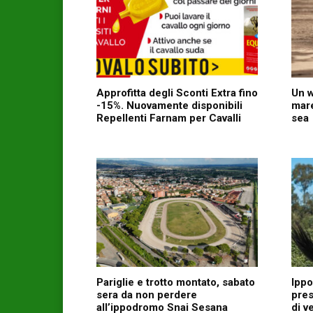
Approfitta degli Sconti Extra fino
Un w
-15%. Nuovamente disponibili
mare
Repellenti Farnam per Cavalli
sea
Pariglie e trotto montato, sabato
Ippo
sera da non perdere
pres
all’ippodromo Snai Sesana
di v