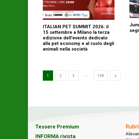
Jump
ITALIAN PET SUMMIT 2026: il
seg
15 settembre a Milano la terza
edizione dell’evento dedicato
alla pet economy e al ruolo degli
animali nella società
...
1
2
3
169
Rubri
Tessere Premium
Alleva
INFORMA rivista