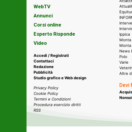
Attacc
WebTV
Attual
Equitu
Annunci
INFORM
Interve
Corsi online
Intervi
Esperto Risponde
Ippica
Monta 
Video
Monta
News P
Accedi / Registrati
Polo
Contattaci
Varie
Redazione
Veteri
Pubblicità
Altre d
Studio grafico e Web design
Devi 
Privacy Policy
Acquis
Cookie Policy
Nonsol
Termini e Condizioni
Procedura esercizio diritti
RSS