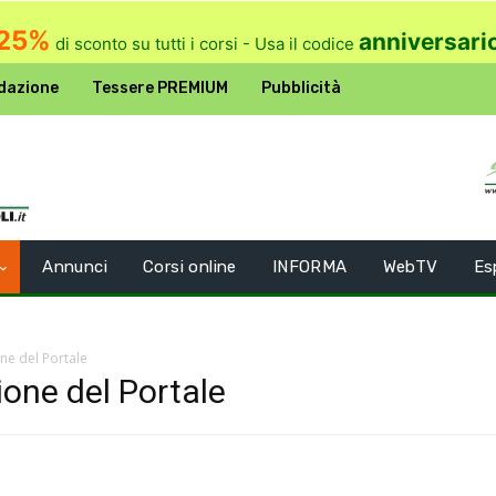
25%
anniversari
di sconto su tutti i corsi - Usa il codice
dazione
Tessere PREMIUM
Pubblicità
Annunci
Corsi online
INFORMA
WebTV
Es
ne del Portale
ione del Portale