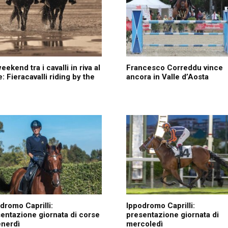
eekend tra i cavalli in riva al
Francesco Correddu vince
: Fieracavalli riding by the
ancora in Valle d’Aosta
dromo Caprilli:
Ippodromo Caprilli:
entazione giornata di corse
presentazione giornata di
enerdì
mercoledì