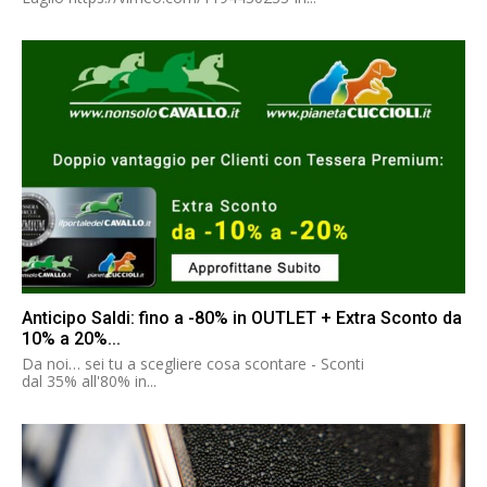
Anticipo Saldi: fino a -80% in OUTLET + Extra Sconto da
10% a 20%...
Da noi… sei tu a scegliere cosa scontare - Sconti
dal 35% all'80% in...