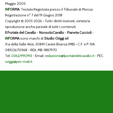
Maggio 2005
IN
FORMA
: Testata Registrata presso il Tribunale di Monza:
Registrazione n° 7 del 19 Giugno 2018
Copyright © 2001-2026 • Tutti i diritti riservati, vietata la
riproduzione anche parziale di tutti i contenuti.
Il Portale del Cavallo
-
NonsoloCavallo
-
Pianeta Cuccioli
-
IN
FORMA
sono marchi di
Studio Origgi srl
Via della Valle 46/a, 20841 Carate Brianza (MB) • C.F. e P. IVA:
08102670968 - REA: MB-1887970
Tel:
0362/990913
- Email:
redazione@ilportaledelcavallo.it
- PEC:
origgi@pec-mail.it