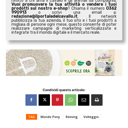
rivolto a chi ama il cavallo e gli animali da compagnia.
Vuoi promuovere la tua attività o
vendere i tuoi
prodotti sul nostro e-shop
? Chiama il numero
0362
990913
o scrivi una email a:
redazione@ilportaledelcavallo.it
. Il network
pubblicizza la tua azienda, il tuo sito e i tuoi prodotti a
migliaia di persone ogni mese, questo consente di poter
realizzare campagne di marketing verticalizzate e
integrate tra il mondo digitale e il mercato reale.
Condividi questo articolo:
TAG
Mondo Pony
Reining
Volteggio