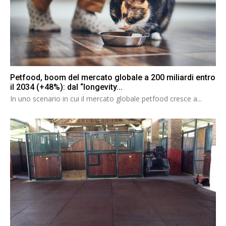
Petfood, boom del mercato globale a 200 miliardi entro
il 2034 (+48%): dal “longevity...
In uno scenario in cui il mercato globale petfood cresce a...