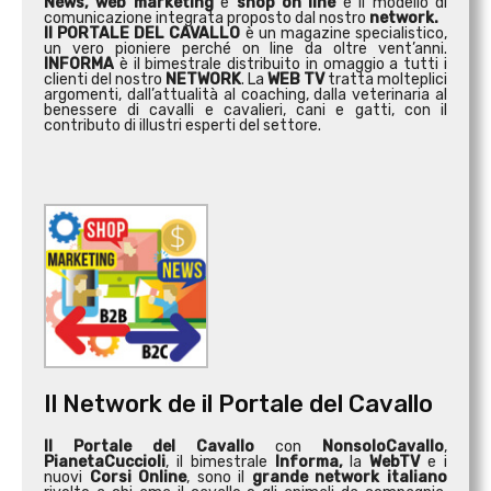
News, web marketing
e
shop on line
è il modello di
comunicazione integrata proposto dal nostro
network.
Il PORTALE DEL CAVALLO
è un magazine specialistico,
un vero pioniere perché on line da oltre vent’anni.
INFORMA
è il bimestrale distribuito in omaggio a tutti i
clienti del nostro
NETWORK
. La
WEB TV
tratta molteplici
argomenti, dall’attualità al coaching, dalla veterinaria al
benessere di cavalli e cavalieri, cani e gatti, con il
contributo di illustri esperti del settore.
Il Network de il Portale del Cavallo
Il Portale del Cavallo
con
NonsoloCavallo
,
PianetaCuccioli
, il bimestrale
Informa,
la
WebTV
e i
nuovi
Corsi Online
, sono il
grande network italiano