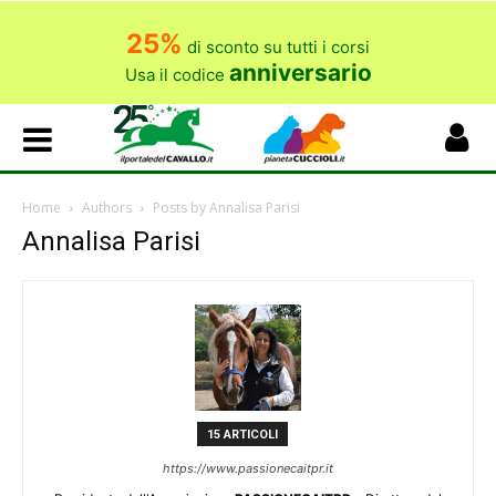
25%
di sconto su tutti i corsi
anniversario
Usa il codice
Home
Authors
Posts by Annalisa Parisi
Annalisa Parisi
15 ARTICOLI
https://www.passionecaitpr.it