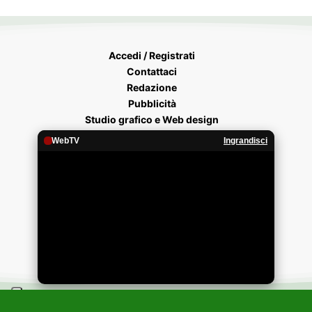
Accedi / Registrati
Contattaci
Redazione
Pubblicità
Studio grafico e Web design
WebTV
Ingrandisci
Privacy Policy
Cookie Policy
Termini e Condizioni
Procedura esercizio diritti
RSS
Devi fare un regalo?
Acquista un Buono Regalo su NonsoloCavallo.it