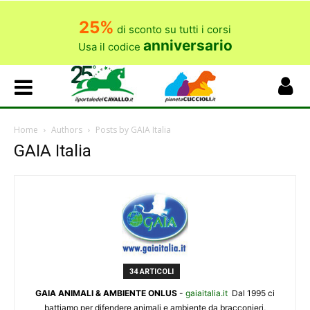
25%
di sconto su tutti i corsi
anniversario
Usa il codice
Home
Authors
Posts by GAIA Italia
GAIA Italia
34 ARTICOLI
GAIA ANIMALI & AMBIENTE ONLUS
-
gaiaitalia.it
Dal 1995 ci
battiamo per difendere animali e ambiente da bracconieri,