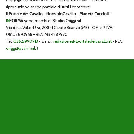
riproduzione anche parziale di tutti i contenuti.
Il Portale del Cavallo
-
NonsoloCavallo
-
Pianeta Cuccioli
-
IN
FORMA
sono marchi di
Studio Origgi srl
Via della Valle 46/a, 20841 Carate Brianza (MB) • C.F. e P. IVA:
08102670968 - REA: MB-1887970
Tel:
0362/990913
- Email:
redazione@ilportaledelcavallo.it
- PEC:
origgi@pec-mail.it