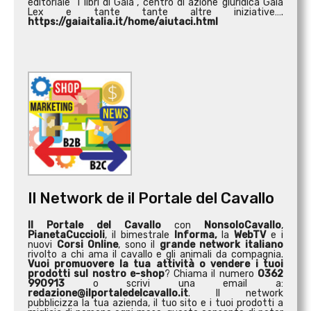
editoriale “I libri di Gaia”, centro di azione giuridica Gaia
Lex e tante tante altre iniziative….
https://gaiaitalia.it/home/aiutaci.html
Il Network de il Portale del Cavallo
Il Portale del Cavallo
con
NonsoloCavallo
,
PianetaCuccioli
, il bimestrale
Informa,
la
WebTV
e i
nuovi
Corsi Online
, sono il
grande network italiano
rivolto a chi ama il cavallo e gli animali da compagnia.
Vuoi promuovere la tua attività o
vendere i tuoi
prodotti sul nostro e-shop
? Chiama il numero
0362
990913
o scrivi una email a:
redazione@ilportaledelcavallo.it
. Il network
pubblicizza la tua azienda, il tuo sito e i tuoi prodotti a