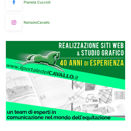
Pianeta Cuccioli
NonsoloCavallo