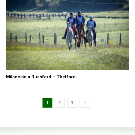
Milanesio a Rushford – Thetford
1
2
3