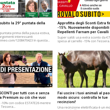
subito la 29° puntata della
Approfitta degli Sconti Extra f
-15%. Nuovamente disponibili
Repellenti Farnam per Cavalli
 puntata prima della pausa estiva,
 argomenti interessanti
Super saldi: usa extra sconto da €7
https://vimeo.com/1208470423 In questa...
spesa al carrello -15% con Tessera.
SCONTI per tutti con e senza
Fai uscire i tuoi animali al pas
a Premium su ciò che vuoi
modo sicuro: controlla le tue
recinzioni!
i: -10% con codice ESTATE26 mentre
a Tessera...
Una recinzione elettrificata è un m