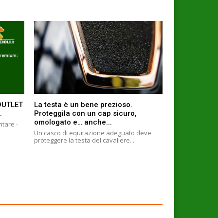
 OUTLET
La testa è un bene prezioso.
.
Proteggila con un cap sicuro,
omologato e… anche...
ntare -
Un casco di equitazione adeguato deve
proteggere la testa del cavaliere...