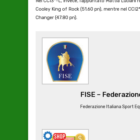
Nel CCI3*-L, invece, l’appuntato Mattia Luciani 
Cooley King of Rock (51.60 pn), mentre nel CCI2*
Changer (47.80 pn).
FISE – Federazione
Federazione Italiana Sport Eq