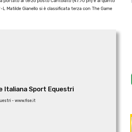
ha portato al terzo posto Cantolato (47.70 pn) e al quinto
-L Matilde Gianello si è classificata terza con The Game
 Italiana Sport Equestri
uestri - www.fise.it