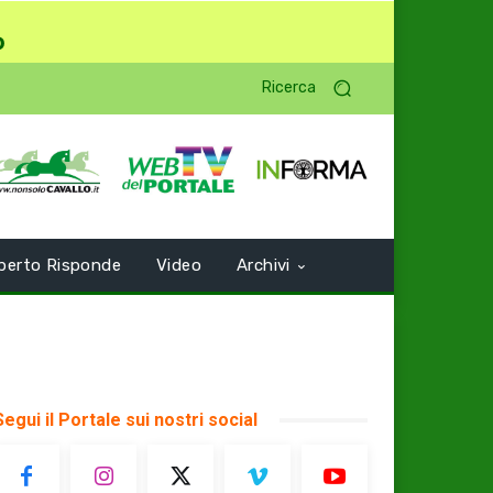
o
Ricerca
perto Risponde
Video
Archivi
Segui il Portale sui nostri social