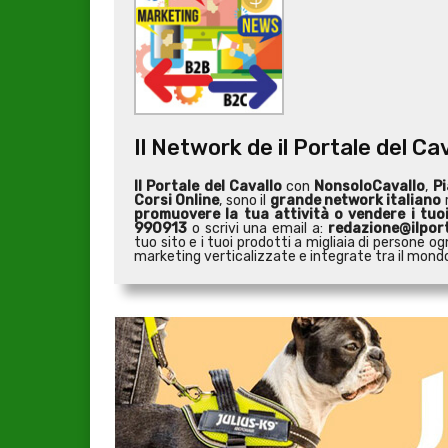
Il Network de il Portale del Ca
Il Portale del Cavallo
con
NonsoloCavallo
,
Pi
Corsi Online
, sono il
grande network italiano
r
promuovere la tua attività o
vendere i tuo
990913
o scrivi una email a:
redazione@ilport
tuo sito e i tuoi prodotti a migliaia di persone
marketing verticalizzate e integrate tra il mondo 