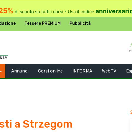
25%
anniversari
di sconto su tutti i corsi - Usa il codice
dazione
Tessere PREMIUM
Pubblicità
Annunci
Corsi online
INFORMA
WebTV
Es
sti a Strzegom