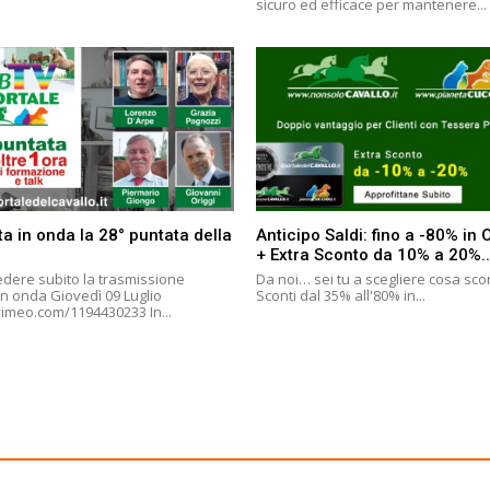
sicuro ed efficace per mantenere...
a in onda la 28° puntata della
Anticipo Saldi: fino a -80% in
+ Extra Sconto da 10% a 20%..
edere subito la trasmissione
Da noi… sei tu a scegliere cosa sco
n onda Giovedì 09 Luglio
Sconti dal 35% all'80% in...
https://vimeo.com/1194430233 In...