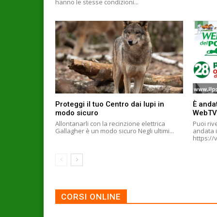
hanno le stesse condizioni...
Proteggi il tuo Centro dai lupi in
È andat
modo sicuro
WebTV
Allontanarli con la recinzione elettrica
Puoi riv
Gallagher è un modo sicuro Negli ultimi...
andata i
CORSI ONLINE