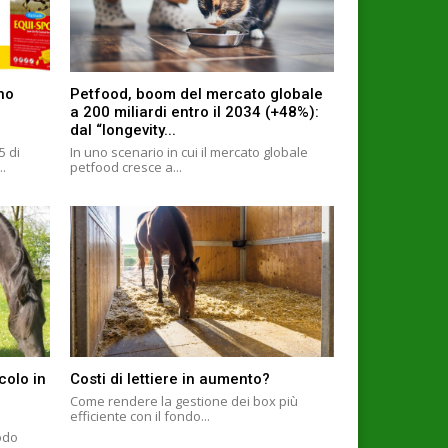
ino
Petfood, boom del mercato globale
a 200 miliardi entro il 2034 (+48%):
dal “longevity...
5 di
In uno scenario in cui il mercato globale
..
petfood cresce a...
colo in
Costi di lettiere in aumento?
Come rendere la gestione dei box più
efficiente con il fondo...
odo