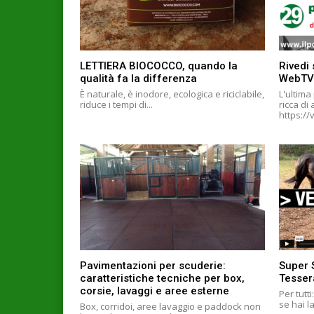
LETTIERA BIOCOCCO, quando la
Rivedi 
qualità fa la differenza
WebTV
È naturale, è inodore, ecologica e riciclabile,
L'ultima
riduce i tempi di...
ricca di
Pavimentazioni per scuderie:
Super 
caratteristiche tecniche per box,
Tesser
corsie, lavaggi e aree esterne
Per tutt
se hai l
Box, corridoi, aree lavaggio e paddock non