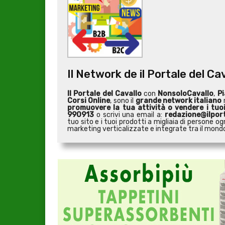
Il Network de il Portale del Ca
Il Portale del Cavallo
con
NonsoloCavallo
,
Pi
Corsi Online
, sono il
grande network italiano
r
promuovere la tua attività o
vendere i tuo
990913
o scrivi una email a:
redazione@ilport
tuo sito e i tuoi prodotti a migliaia di persone
marketing verticalizzate e integrate tra il mondo 