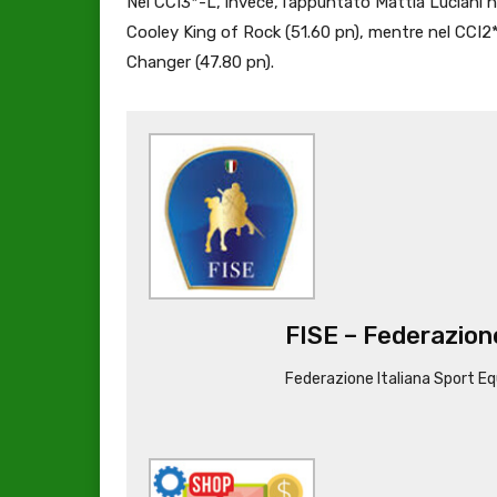
Nel CCI3*-L, invece, l’appuntato Mattia Luciani 
Cooley King of Rock (51.60 pn), mentre nel CCI2*
Changer (47.80 pn).
FISE – Federazione
Federazione Italiana Sport Eq