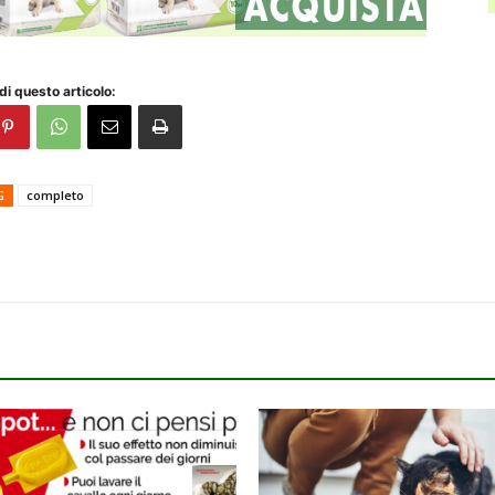
di questo articolo:
G
completo