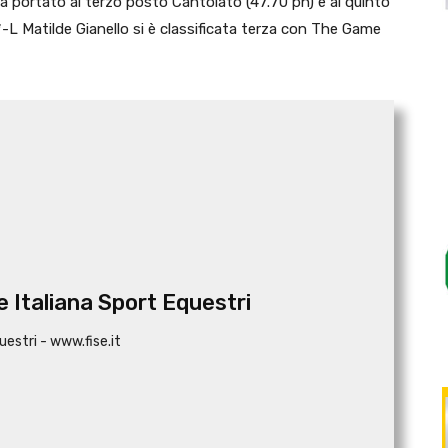
ha portato al terzo posto Cantolato (47.70 pn) e al quinto
-L Matilde Gianello si è classificata terza con The Game
 Italiana Sport Equestri
uestri - www.fise.it