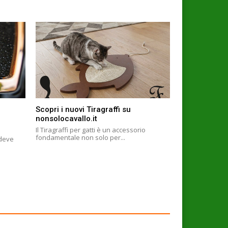
Scopri i nuovi Tiragraffi su
nonsolocavallo.it
Il Tiragraffi per gatti è un accessorio
fondamentale non solo per...
 deve