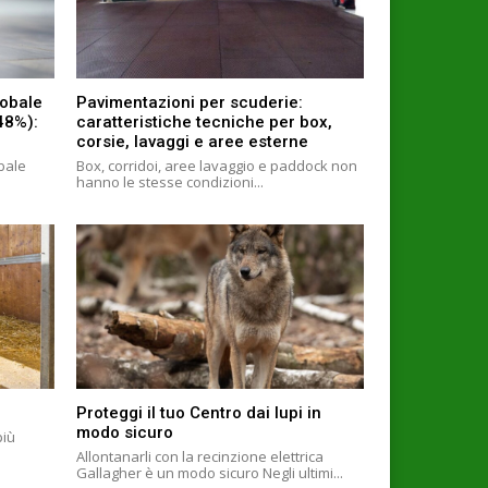
lobale
Pavimentazioni per scuderie:
+48%):
caratteristiche tecniche per box,
corsie, lavaggi e aree esterne
obale
Box, corridoi, aree lavaggio e paddock non
hanno le stesse condizioni...
Proteggi il tuo Centro dai lupi in
modo sicuro
più
Allontanarli con la recinzione elettrica
Gallagher è un modo sicuro Negli ultimi...