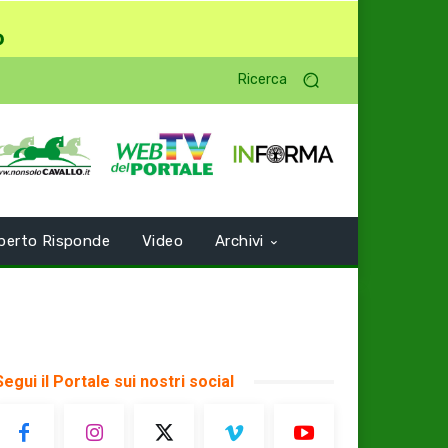
o
Ricerca
perto Risponde
Video
Archivi
Segui il Portale sui nostri social