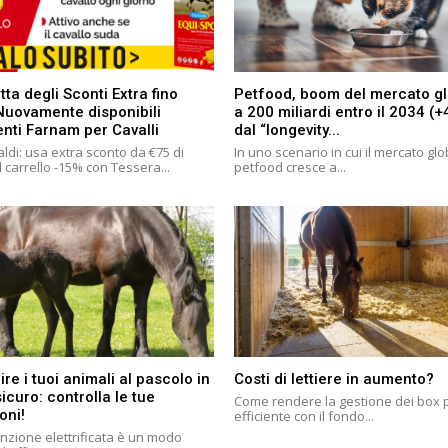
tta degli Sconti Extra fino
Petfood, boom del mercato g
Nuovamente disponibili
a 200 miliardi entro il 2034 (
enti Farnam per Cavalli
dal “longevity...
ldi: usa extra sconto da €75 di
In uno scenario in cui il mercato gl
 carrello -15% con Tessera...
petfood cresce a...
ire i tuoi animali al pascolo in
Costi di lettiere in aumento?
curo: controlla le tue
Come rendere la gestione dei box 
oni!
efficiente con il fondo...
nzione elettrificata è un modo