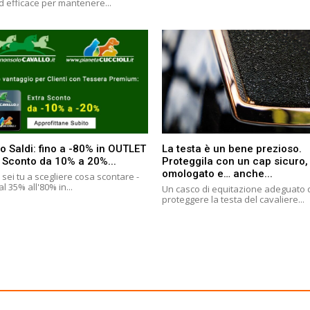
d efficace per mantenere...
o Saldi: fino a -80% in OUTLET
La testa è un bene prezioso.
a Sconto da 10% a 20%...
Proteggila con un cap sicuro,
omologato e… anche...
sei tu a scegliere cosa scontare -
l 35% all'80% in...
Un casco di equitazione adeguato
proteggere la testa del cavaliere...