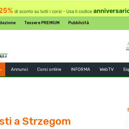
25%
anniversari
di sconto su tutti i corsi - Usa il codice
dazione
Tessere PREMIUM
Pubblicità
Annunci
Corsi online
INFORMA
WebTV
Es
sti a Strzegom