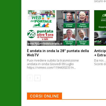
sicuro e
È andata in onda la 28° puntata della
Anticip
WebTV
+ Extr
Puoi rivedere subito la trasmissione
Da noi… 
andata in onda Giovedì 09 Luglio
Sconti da
https://vimeo.com/1194430233 In...
CORSI ONLINE