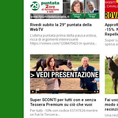
Rivedi subito la 29° puntata della
Approfi
WebTV
-15%. 
Repell
L'ultima puntata prima della pausa estiva,
ricca di argomenti interessanti
Super sa
https://vimeo.com/1208470423 In questa...
spesa al
Super SCONTI per tutti con e senza
Fai usc
Tessera Premium su ciò che vuoi
modo si
recinzi
Per tutti: -10% con codice ESTATE26 mentre
se hai la Tessera...
Una reci