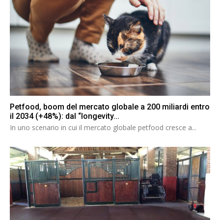
Petfood, boom del mercato globale a 200 miliardi entro
il 2034 (+48%): dal “longevity...
In uno scenario in cui il mercato globale petfood cresce a...