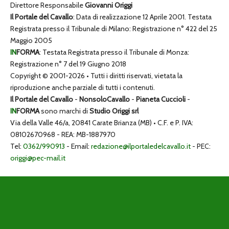
Direttore Responsabile
Giovanni Origgi
Il Portale del Cavallo
: Data di realizzazione 12 Aprile 2001. Testata
Registrata presso il Tribunale di Milano: Registrazione n° 422 del 25
Maggio 2005
IN
FORMA
: Testata Registrata presso il Tribunale di Monza:
Registrazione n° 7 del 19 Giugno 2018
Copyright © 2001-2026 • Tutti i diritti riservati, vietata la
riproduzione anche parziale di tutti i contenuti.
Il Portale del Cavallo
-
NonsoloCavallo
-
Pianeta Cuccioli
-
IN
FORMA
sono marchi di
Studio Origgi srl
Via della Valle 46/a, 20841 Carate Brianza (MB) • C.F. e P. IVA:
08102670968 - REA: MB-1887970
Tel:
0362/990913
- Email:
redazione@ilportaledelcavallo.it
- PEC:
origgi@pec-mail.it