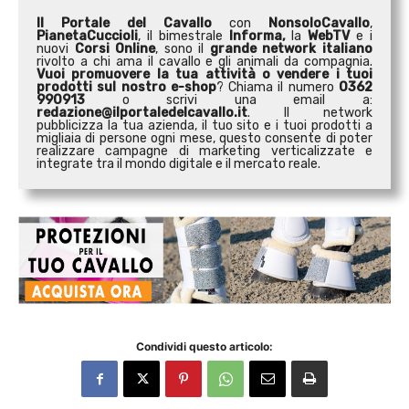
Il Portale del Cavallo
con
NonsoloCavallo
,
PianetaCuccioli
, il bimestrale
Informa,
la
WebTV
e i
nuovi
Corsi Online
, sono il
grande network italiano
rivolto a chi ama il cavallo e gli animali da compagnia.
Vuoi promuovere la tua attività o
vendere i tuoi
prodotti sul nostro e-shop
? Chiama il numero
0362
990913
o scrivi una email a:
redazione@ilportaledelcavallo.it
. Il network
pubblicizza la tua azienda, il tuo sito e i tuoi prodotti a
migliaia di persone ogni mese, questo consente di poter
realizzare campagne di marketing verticalizzate e
integrate tra il mondo digitale e il mercato reale.
Condividi questo articolo: