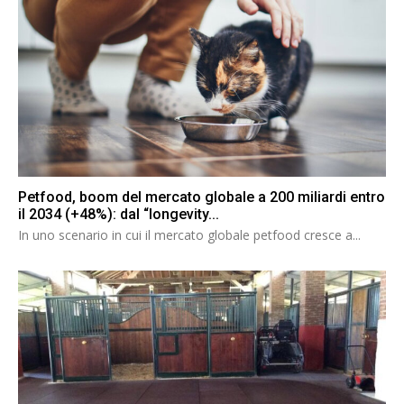
Petfood, boom del mercato globale a 200 miliardi entro
il 2034 (+48%): dal “longevity...
In uno scenario in cui il mercato globale petfood cresce a...