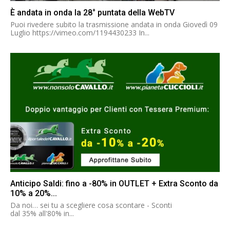
È andata in onda la 28° puntata della WebTV
Puoi rivedere subito la trasmissione andata in onda Giovedì 09
Luglio https://vimeo.com/1194430233 In...
Anticipo Saldi: fino a -80% in OUTLET + Extra Sconto da
10% a 20%...
Da noi… sei tu a scegliere cosa scontare - Sconti
dal 35% all'80% in...