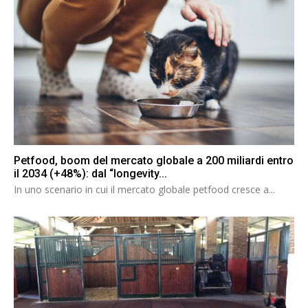
Petfood, boom del mercato globale a 200 miliardi entro
il 2034 (+48%): dal “longevity...
In uno scenario in cui il mercato globale petfood cresce a...