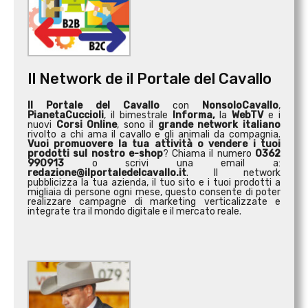
Il Network de il Portale del Cavallo
Il Portale del Cavallo
con
NonsoloCavallo
,
PianetaCuccioli
, il bimestrale
Informa,
la
WebTV
e i
nuovi
Corsi Online
, sono il
grande network italiano
rivolto a chi ama il cavallo e gli animali da compagnia.
Vuoi promuovere la tua attività o
vendere i tuoi
prodotti sul nostro e-shop
? Chiama il numero
0362
990913
o scrivi una email a:
redazione@ilportaledelcavallo.it
. Il network
pubblicizza la tua azienda, il tuo sito e i tuoi prodotti a
migliaia di persone ogni mese, questo consente di poter
realizzare campagne di marketing verticalizzate e
integrate tra il mondo digitale e il mercato reale.