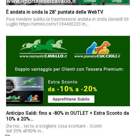
È andata in onda la 28° puntata della WebTV
Puoi rivedere subito la trasmissione andata in onda Giovedì 09
Luglio https://vimeo.com/1194430233 In...
Anticipo Saldi: fino a -80% in OUTLET + Extra Sconto da
10% a 20%...
Da noi… sei tu a scegliere cosa scontare - Sconti
dal 35% all'80% in...