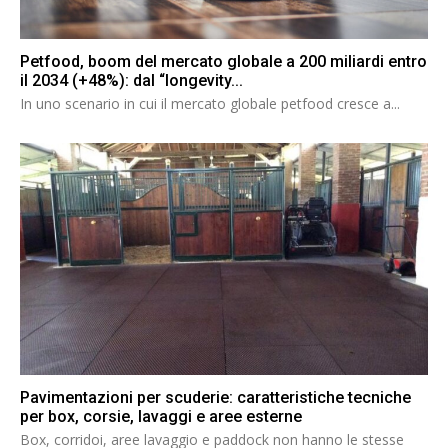
Petfood, boom del mercato globale a 200 miliardi entro
il 2034 (+48%): dal “longevity...
In uno scenario in cui il mercato globale petfood cresce a...
Pavimentazioni per scuderie: caratteristiche tecniche
per box, corsie, lavaggi e aree esterne
Box, corridoi, aree lavaggio e paddock non hanno le stesse