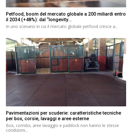
Petfood, boom del mercato globale a 200 miliardi entro
il 2034 (+48%): dal “longevity...
In uno scenario in cui il mercato globale petfood cresce a...
Pavimentazioni per scuderie: caratteristiche tecniche
per box, corsie, lavaggi e aree esterne
Box, corridoi, aree lavaggio e paddock non hanno le stesse
condizioni...