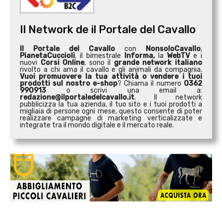
Il Network de il Portale del Cavallo
Il Portale del Cavallo
con
NonsoloCavallo
,
PianetaCuccioli
, il bimestrale
Informa,
la
WebTV
e i
nuovi
Corsi Online
, sono il
grande network italiano
rivolto a chi ama il cavallo e gli animali da compagnia.
Vuoi promuovere la tua attività o
vendere i tuoi
prodotti sul nostro e-shop
? Chiama il numero
0362
990913
o scrivi una email a:
redazione@ilportaledelcavallo.it
. Il network
pubblicizza la tua azienda, il tuo sito e i tuoi prodotti a
migliaia di persone ogni mese, questo consente di poter
realizzare campagne di marketing verticalizzate e
integrate tra il mondo digitale e il mercato reale.