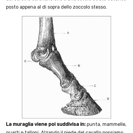
posto appena al di sopra dello zoccolo stesso.
La muraglia viene poi suddivisa in:
punta, mammelle,
quarti e talloni. Alzando il piede del cavallo possiamo