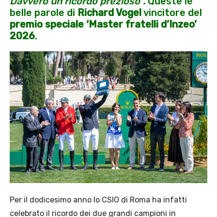
Davvero un ricordo prezioso”.
Queste le
belle parole di
Richard Vogel
vincitore del
premio speciale ‘Master fratelli d’Inzeo’
2026
.
Per il dodicesimo anno lo CSIO di Roma ha infatti
celebrato il ricordo dei due grandi campioni in