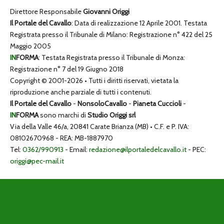
Direttore Responsabile
Giovanni Origgi
Il Portale del Cavallo
: Data di realizzazione 12 Aprile 2001. Testata
Registrata presso il Tribunale di Milano: Registrazione n° 422 del 25
Maggio 2005
IN
FORMA
: Testata Registrata presso il Tribunale di Monza:
Registrazione n° 7 del 19 Giugno 2018
Copyright © 2001-2026 • Tutti i diritti riservati, vietata la
riproduzione anche parziale di tutti i contenuti.
Il Portale del Cavallo
-
NonsoloCavallo
-
Pianeta Cuccioli
-
IN
FORMA
sono marchi di
Studio Origgi srl
Via della Valle 46/a, 20841 Carate Brianza (MB) • C.F. e P. IVA:
08102670968 - REA: MB-1887970
Tel:
0362/990913
- Email:
redazione@ilportaledelcavallo.it
- PEC:
origgi@pec-mail.it