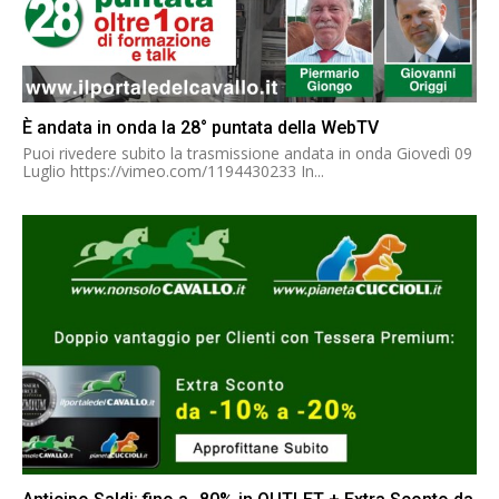
È andata in onda la 28° puntata della WebTV
Puoi rivedere subito la trasmissione andata in onda Giovedì 09
Luglio https://vimeo.com/1194430233 In...