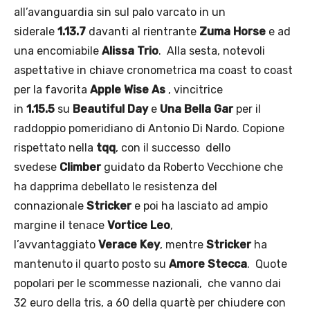
all’avanguardia sin sul palo varcato in un
siderale
1.13.7
davanti al rientrante
Zuma Horse
e ad
una encomiabile
Alissa Trio
. Alla sesta, notevoli
aspettative in chiave cronometrica ma coast to coast
per la favorita
Apple Wise As
, vincitrice
in
1.15.5
su
Beautiful Day
e
Una Bella Gar
per il
raddoppio pomeridiano di Antonio Di Nardo. Copione
rispettato nella
tqq
, con il successo dello
svedese
Climber
guidato da Roberto Vecchione che
ha dapprima debellato le resistenza del
connazionale
Stricker
e poi ha lasciato ad ampio
margine il tenace
Vortice Leo
,
l’avvantaggiato
Verace Key
, mentre
Stricker
ha
mantenuto il quarto posto su
Amore Stecca
. Quote
popolari per le scommesse nazionali, che vanno dai
32 euro della tris, a 60 della quartè per chiudere con