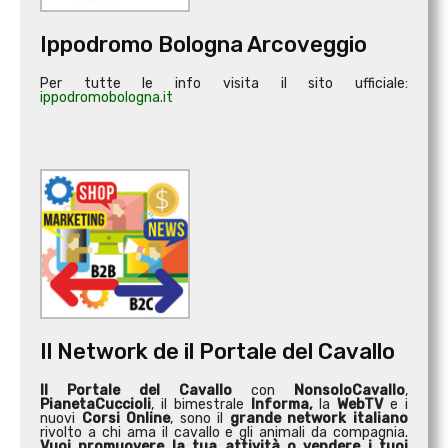
Ippodromo Bologna Arcoveggio
Per tutte le info visita il sito ufficiale:
ippodromobologna.it
Il Network de il Portale del Cavallo
Il Portale del Cavallo
con
NonsoloCavallo
,
PianetaCuccioli
, il bimestrale
Informa,
la
WebTV
e i
nuovi
Corsi Online
, sono il
grande network italiano
rivolto a chi ama il cavallo e gli animali da compagnia.
Vuoi promuovere la tua attività o
vendere i tuoi