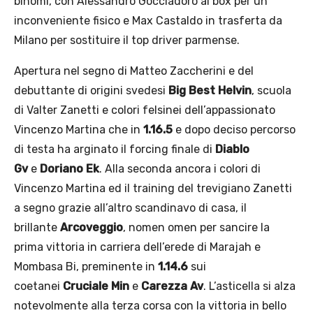
binomi, con Alessandro Gocciadoro ai box per un
inconveniente fisico e Max Castaldo in trasferta da
Milano per sostituire il top driver parmense.
Apertura nel segno di Matteo Zaccherini e del
debuttante di origini svedesi
Big Best Helvin
, scuola
di Valter Zanetti e colori felsinei dell’appassionato
Vincenzo Martina che in
1.16.5
e dopo deciso percorso
di testa ha arginato il forcing finale di
Diablo
Gv
e
Doriano Ek
. Alla seconda ancora i colori di
Vincenzo Martina ed il training del trevigiano Zanetti
a segno grazie all’altro scandinavo di casa, il
brillante
Arcoveggio
, nomen omen per sancire la
prima vittoria in carriera dell’erede di Marajah e
Mombasa Bi, preminente in
1.14.6
sui
coetanei
Cruciale Min
e
Carezza Av
. L’asticella si alza
notevolmente alla terza corsa con la vittoria in bello