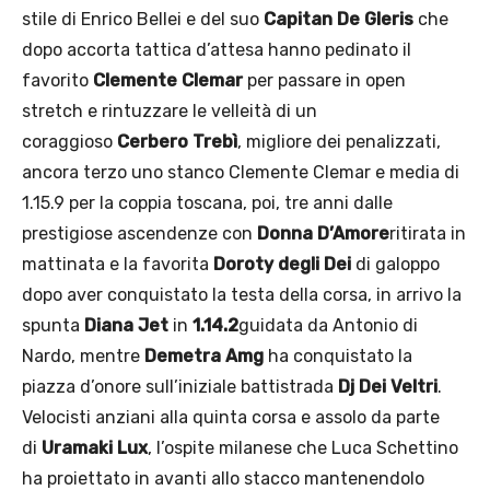
stile di Enrico Bellei e del suo
Capitan De Gleris
che
dopo accorta tattica d’attesa hanno pedinato il
favorito
Clemente Clemar
per passare in open
stretch e rintuzzare le velleità di un
coraggioso
Cerbero Trebì
, migliore dei penalizzati,
ancora terzo uno stanco Clemente Clemar e media di
1.15.9 per la coppia toscana, poi, tre anni dalle
prestigiose ascendenze con
Donna D’Amore
ritirata in
mattinata e la favorita
Doroty degli Dei
di galoppo
dopo aver conquistato la testa della corsa, in arrivo la
spunta
Diana Jet
in
1.14.2
guidata da Antonio di
Nardo, mentre
Demetra Amg
ha conquistato la
piazza d’onore sull’iniziale battistrada
Dj Dei Veltri
.
Velocisti anziani alla quinta corsa e assolo da parte
di
Uramaki Lux
, l’ospite milanese che Luca Schettino
ha proiettato in avanti allo stacco mantenendolo