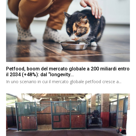
Petfood, boom del mercato globale a 200 miliardi entro
il 2034 (+48%): dal “longevity...
In uno scenario in cui il mercato globale petfood cresce a...