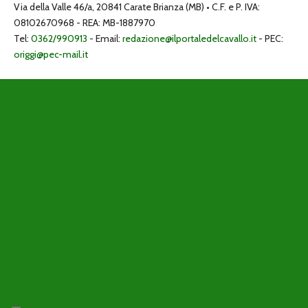
Via della Valle 46/a, 20841 Carate Brianza (MB) • C.F. e P. IVA:
08102670968 - REA: MB-1887970
Tel:
0362/990913
- Email:
redazione@ilportaledelcavallo.it
- PEC:
origgi@pec-mail.it