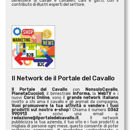
benessere di cavalli e cavalieri, cani e gatti, con il
contributo di illustri esperti del settore.
Il Network de il Portale del Cavallo
Il Portale del Cavallo
con
NonsoloCavallo
,
PianetaCuccioli
, il bimestrale
Informa,
la
WebTV
e i
nuovi
Corsi Online
, sono il
grande network italiano
rivolto a chi ama il cavallo e gli animali da compagnia.
Vuoi promuovere la tua attività o
vendere i tuoi
prodotti sul nostro e-shop
? Chiama il numero
0362
990913
o scrivi una email a:
redazione@ilportaledelcavallo.it
. Il network
pubblicizza la tua azienda, il tuo sito e i tuoi prodotti a
migliaia di persone ogni mese, questo consente di poter