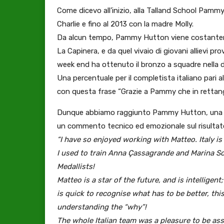
Come dicevo all’inizio, alla Talland School Pammy
Charlie e fino al 2013 con la madre Molly.
Da alcun tempo, Pammy Hutton viene costantement
La Capinera, e da quel vivaio di giovani allievi
week end ha ottenuto il bronzo a squadre nella di
Una percentuale per il completista italiano pari 
con questa frase “Grazie a Pammy che in rettang
Dunque abbiamo raggiunto Pammy Hutton, una fig
un commento tecnico ed emozionale sul risultato 
“I have so enjoyed working with Matteo. Italy is
I used to train Anna Çassagrande and Marina Schi
Medallists!
Matteo is a star of the future, and is intelligent
is quick to recognise what has to be better, thi
understanding the “why”!
The whole Italian team was a pleasure to be ass