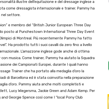
rsonalità illustre dell’equitazione e del dressage inglese a
nota come dressagista internazionale e trainer. Pammy ha
a nel settore.
pion” e membro del “British Junior European Three Day
ondo posto al Punchestown International Three Day Event
i Olimpici di Montreal. Più recentemente Pammy ha fatto
el”. Ha prodotto tutti i suoi cavalli da zero fino a livello
 internazionale. L’amazzone inglese gode anche di ottima
r con musica. Come trainer, Pammy ha aiutato la Squadra
ccasione dei Campionati Europei, durante I quali hanno
ssage Trainer che ha portato alla medaglia d’oro la
adi di Barcellona ed è stata coinvolta nella preparazione
aglia d’oro. Pammy aiuta anche molti completisti e
ntlett, Lucy Wiegersma, Jackie Green and Adam Kemp. Per
 and Georgie Spence così come I “local Pony Club