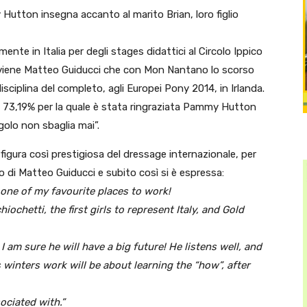
 Hutton insegna accanto al marito Brian, loro figlio
e in Italia per degli stages didattici al Circolo Ippico
 proviene Matteo Guiducci che con Mon Nantano lo scorso
sciplina del completo, agli Europei Pony 2014, in Irlanda.
al 73,19% per la quale è stata ringraziata Pammy Hutton
olo non sbaglia mai”.
ura così prestigiosa del dressage internazionale, per
di Matteo Guiducci e subito così si è espressa:
 one of my favourite places to work!
ochetti, the first girls to represent Italy, and Gold
; I am sure he will have a big future! He listens well, and
s winters work will be about learning the “how”, after
ociated with.”