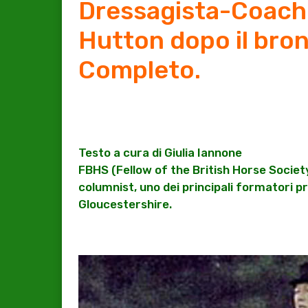
Dressagista-Coach
Hutton dopo il bro
Completo.
Testo a cura di Giulia Iannone
FBHS (Fellow of the British Horse Societ
columnist, uno dei principali formatori pr
Gloucestershire.