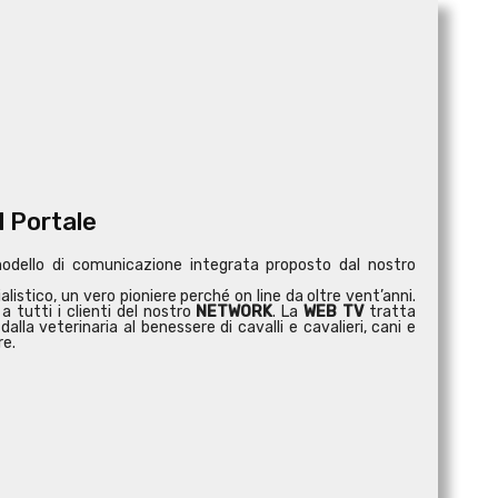
l Portale
modello di comunicazione integrata proposto dal nostro
istico, un vero pioniere perché on line da oltre vent’anni.
a tutti i clienti del nostro
NETWORK
. La
WEB TV
tratta
dalla veterinaria al benessere di cavalli e cavalieri, cani e
re.