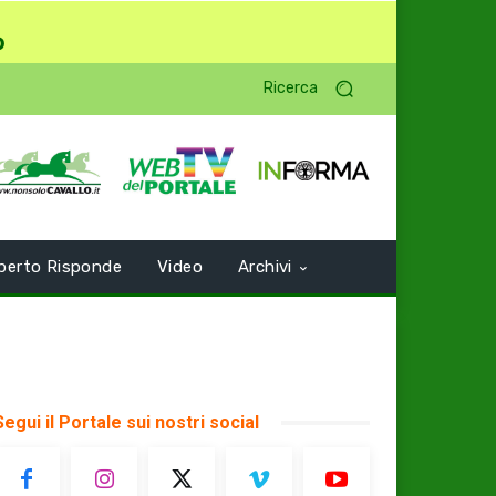
o
Ricerca
perto Risponde
Video
Archivi
Segui il Portale sui nostri social