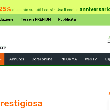
25%
anniversari
di sconto su tutti i corsi - Usa il codice
dazione
Tessere PREMIUM
Pubblicità
Annunci
Corsi online
INFORMA
WebTV
Es
restigiosa