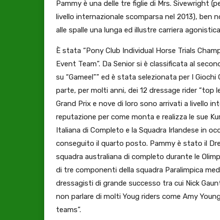
Pammy è una delle tre figlie di Mrs. Sivewright (pe
livello internazionale scomparsa nel 2013), ben 
alle spalle una lunga ed illustre carriera agonistic
È stata “Pony Club Individual Horse Trials Cham
Event Team”. Da Senior si è classificata al sec
su “Gameel”” ed è stata selezionata per I Gioch
parte, per molti anni, dei 12 dressage rider “top lev
Grand Prix e nove di loro sono arrivati a livello
reputazione per come monta e realizza le sue Ku
Italiana di Completo e la Squadra Irlandese in o
conseguito il quarto posto. Pammy è stato il Dre
squadra australiana di completo durante le Olimpi
di tre componenti della squadra Paralimpica med
dressagisti di grande successo tra cui Nick Gau
non parlare di molti Youg riders come Amy Young
teams”.