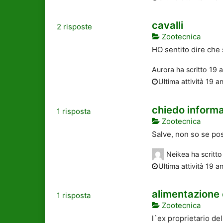
cavalli
2
risposte
Zootecnica
HO sentito dire che s
Aurora
ha scritto
19 a
Ultima attività 19 an
chiedo informaz
1
risposta
Zootecnica
Salve, non so se pos
Neikea
ha scritt
Ultima attività 19 an
alimentazione 
1
risposta
Zootecnica
l`ex proprietario de