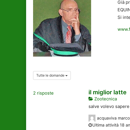
Già p
EQUINI
Si int
www.f
Tutte le domande
il miglior latte
2
risposte
Zootecnica
salve volevo sapere c
acquaviva marco
Ultima attività 18 an