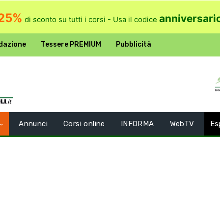
25%
anniversari
di sconto su tutti i corsi - Usa il codice
dazione
Tessere PREMIUM
Pubblicità
Annunci
Corsi online
INFORMA
WebTV
Es