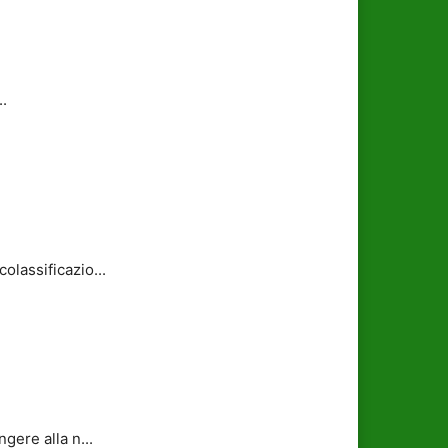
..
olassificazio...
gere alla n...