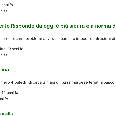
 anni fa
ni fa
erto Risponde da oggi è più sicura e a norma di
tare i recenti problemi di virus, spamm e impedire intrusioni di 
itto
19 anni fa
ni fa
uina
ero 4 puledri di circa 3 mesi di razza murgese tenuti a pascolo c
o
19 anni fa
nni fa
avallo