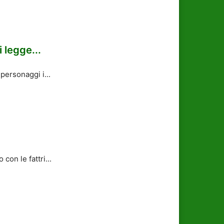
 legge...
personaggi i...
on le fattri...