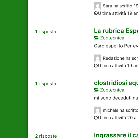
Sara
ha scritto
19
Ultima attività 19 an
La rubrica Esp
1
risposta
Zootecnica
Caro esperto Per evi
Redazione
ha scr
Ultima attività 19 an
clostridiosi eq
1
risposta
Zootecnica
mi sono deceduti num
michele
ha scritt
Ultima attività 20 a
Ingrassare il c
2
risposte