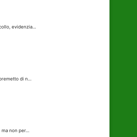
llo, evidenzia...
remetto di n...
 ma non per...