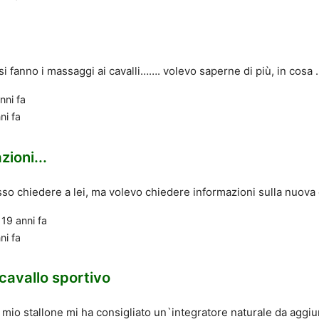
i fanno i massaggi ai cavalli……. volevo saperne di più, in cosa .
nni fa
ni fa
ioni...
so chiedere a lei, ma volevo chiedere informazioni sulla nuova c
o
19 anni fa
ni fa
cavallo sportivo
l mio stallone mi ha consigliato un`integratore naturale da aggiun