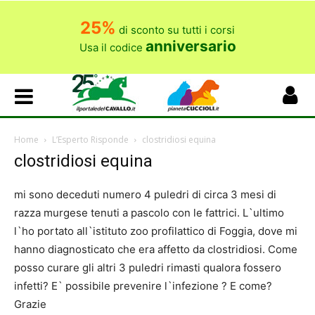
25%
di sconto su tutti i corsi
anniversario
Usa il codice
Home
L’Esperto Risponde
clostridiosi equina
clostridiosi equina
mi sono deceduti numero 4 puledri di circa 3 mesi di
razza murgese tenuti a pascolo con le fattrici. L`ultimo
l`ho portato all`istituto zoo profilattico di Foggia, dove mi
hanno diagnosticato che era affetto da clostridiosi. Come
posso curare gli altri 3 puledri rimasti qualora fossero
infetti? E` possibile prevenire l`infezione ? E come?
Grazie