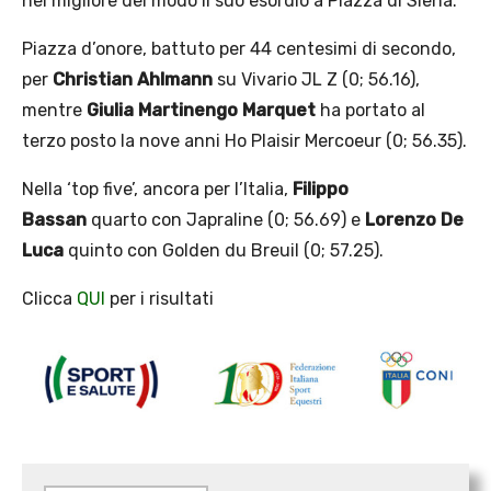
nel migliore dei modo il suo esordio a Piazza di Siena.
Piazza d’onore, battuto per 44 centesimi di secondo,
per
Christian Ahlmann
su Vivario JL Z (0; 56.16),
mentre
Giulia Martinengo Marquet
ha portato al
terzo posto la nove anni Ho Plaisir Mercoeur (0; 56.35).
Nella ‘top five’, ancora per l’Italia,
Filippo
Bassan
quarto con Japraline (0; 56.69) e
Lorenzo De
Luca
quinto con Golden du Breuil (0; 57.25).
Clicca
QUI
per i risultati