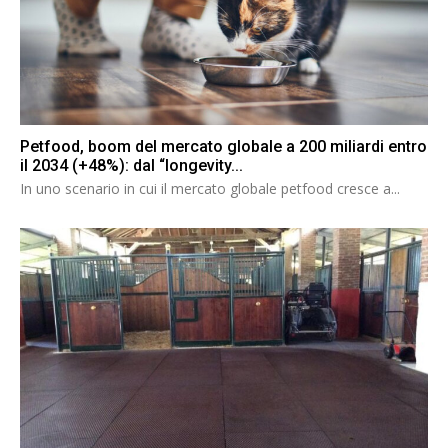
Petfood, boom del mercato globale a 200 miliardi entro
il 2034 (+48%): dal “longevity...
In uno scenario in cui il mercato globale petfood cresce a...