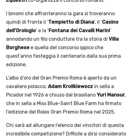
Equestri
co-organizza il concorso romano.
I binomi che affronteranno la gara si troveranno
quindi di fronte il ‘
Tempietto di Diana
’, il ‘
Casino
dell’Orologio
’ e la ‘
Fontana dei Cavalli Marini
’
annodando un filo conduttore tra la storia di
Villa
Borghese
e quella del concorso ippico che
quest’anno festeggia il centenario dalla sua prima
edizione.
L’albo d’oro del Gran Premio Roma è aperto da un
cavaliere polacco,
Adam Krolikiewocz
in sella a
Picador nel 1926 e chiuso dal brasiliano
Yuri Mansur
,
che in sella a Miss Blue-Saint Blue Farm ha firmato
l’edizione del Rolex Gran Premio Roma nel 2025.
Chi sarà ad allungare l’elenco dei vincitori di questa
incredibile competizione? Difficile a dirsi considerato