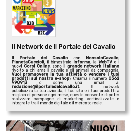
Il Network de il Portale del Cavallo
Il Portale del Cavallo
con
NonsoloCavallo
,
PianetaCuccioli
, il bimestrale
Informa,
la
WebTV
e i
nuovi
Corsi Online
, sono il
grande network italiano
rivolto a chi ama il cavallo e gli animali da compagnia.
Vuoi promuovere la tua attività o
vendere i tuoi
prodotti sul nostro e-shop
? Chiama il numero
0362
990913
o scrivi una email a:
redazione@ilportaledelcavallo.it
. Il network
pubblicizza la tua azienda, il tuo sito e i tuoi prodotti a
migliaia di persone ogni mese, questo consente di poter
realizzare campagne di marketing verticalizzate e
integrate tra il mondo digitale e il mercato reale.