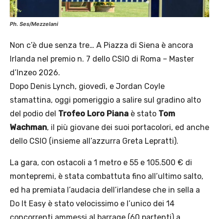
Ph. Ses/Mezzelani
Non c’è due senza tre… A Piazza di Siena è ancora
Irlanda nel premio n. 7 dello CSIO di Roma – Master
d’Inzeo 2026.
Dopo Denis Lynch, giovedì, e Jordan Coyle
stamattina, oggi pomeriggio a salire sul gradino alto
del podio del
Trofeo Loro Piana
è stato
Tom
Wachman
, il più giovane dei suoi portacolori, ed anche
dello CSIO (insieme all’azzurra Greta Lepratti).
La gara, con ostacoli a 1 metro e 55 e 105.500 € di
montepremi, è stata combattuta fino all’ultimo salto,
ed ha premiata l’audacia dell’irlandese che in sella a
Do It Easy è stato velocissimo e l’unico dei 14
concorrenti ammessi al barrage (60 partenti) a