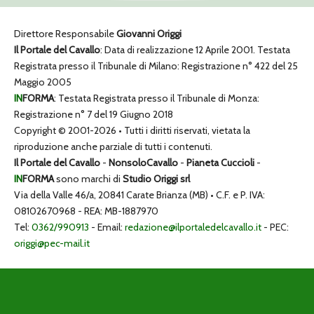
Direttore Responsabile
Giovanni Origgi
Il Portale del Cavallo
: Data di realizzazione 12 Aprile 2001. Testata
Registrata presso il Tribunale di Milano: Registrazione n° 422 del 25
Maggio 2005
IN
FORMA
: Testata Registrata presso il Tribunale di Monza:
Registrazione n° 7 del 19 Giugno 2018
Copyright © 2001-2026 • Tutti i diritti riservati, vietata la
riproduzione anche parziale di tutti i contenuti.
Il Portale del Cavallo
-
NonsoloCavallo
-
Pianeta Cuccioli
-
IN
FORMA
sono marchi di
Studio Origgi srl
Via della Valle 46/a, 20841 Carate Brianza (MB) • C.F. e P. IVA:
08102670968 - REA: MB-1887970
Tel:
0362/990913
- Email:
redazione@ilportaledelcavallo.it
- PEC:
origgi@pec-mail.it