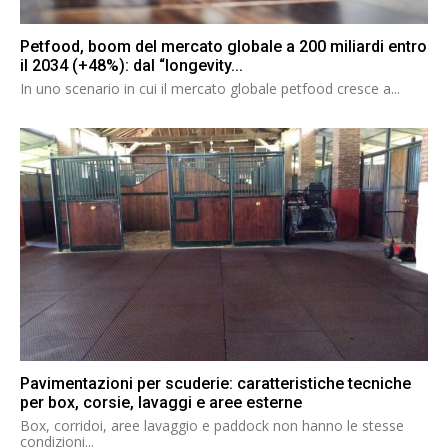
Petfood, boom del mercato globale a 200 miliardi entro
il 2034 (+48%): dal “longevity...
In uno scenario in cui il mercato globale petfood cresce a...
Pavimentazioni per scuderie: caratteristiche tecniche
per box, corsie, lavaggi e aree esterne
Box, corridoi, aree lavaggio e paddock non hanno le stesse
condizioni...