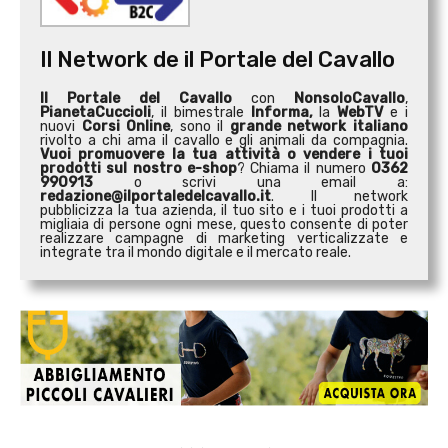
Il Network de il Portale del Cavallo
Il Portale del Cavallo
con
NonsoloCavallo
,
PianetaCuccioli
, il bimestrale
Informa,
la
WebTV
e i
nuovi
Corsi Online
, sono il
grande network italiano
rivolto a chi ama il cavallo e gli animali da compagnia.
Vuoi promuovere la tua attività o
vendere i tuoi
prodotti sul nostro e-shop
? Chiama il numero
0362
990913
o scrivi una email a:
redazione@ilportaledelcavallo.it
. Il network
pubblicizza la tua azienda, il tuo sito e i tuoi prodotti a
migliaia di persone ogni mese, questo consente di poter
realizzare campagne di marketing verticalizzate e
integrate tra il mondo digitale e il mercato reale.