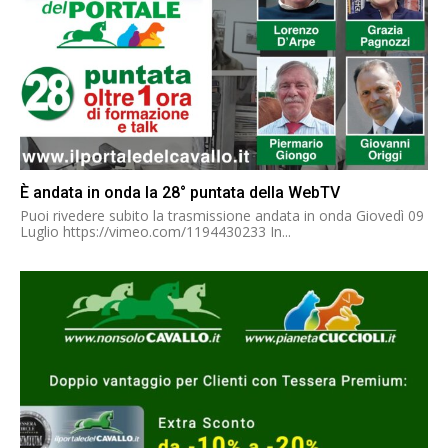
È andata in onda la 28° puntata della WebTV
Puoi rivedere subito la trasmissione andata in onda Giovedì 09
Luglio https://vimeo.com/1194430233 In...