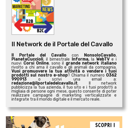
Il Network de il Portale del Cavallo
Il Portale del Cavallo
con
NonsoloCavallo
,
PianetaCuccioli
, il bimestrale
Informa,
la
WebTV
e i
nuovi
Corsi Online
, sono il
grande network italiano
rivolto a chi ama il cavallo e gli animali da compagnia.
Vuoi promuovere la tua attività o
vendere i tuoi
prodotti sul nostro e-shop
? Chiama il numero
0362
990913
o scrivi una email a:
redazione@ilportaledelcavallo.it
. Il network
pubblicizza la tua azienda, il tuo sito e i tuoi prodotti a
migliaia di persone ogni mese, questo consente di poter
realizzare campagne di marketing verticalizzate e
integrate tra il mondo digitale e il mercato reale.