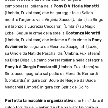
campionessa italiana nella
Pony B Vittoria Monetti
(Umbria, Fuxiateam) che ha gareggiato su Salida,
mentre l’argento va a Virginia Sacco (Umbria) su Ringo
e il bronzo a Lucrezia Ceccaroni (Umbria) su Magic
Lobel. Segue le orme della sorella
Costanza Monetti
(Umbria, Fuxiateam) che insieme a Sirio vince la
Pony
Avviamento
, seguita da Eleonora Scapigliati (Lazio)
su Gino e da Matilde Paschalidis (Umbria, Fuxiateam)
su Bliga Bliga. La campionessa italiana nella categoria
Pony A è Giorgia Pecciarelli
(Umbria, Fuxiateam) su
Sirio, accompagnata sul podio da Elena De Bernardi
(Lombardia) in gara con Boule de Neige e da Giada
Mencarelli (Umbria) in gara con Spirit del Golfo.
Perfetta la macchina organizzativa
che ha sfidato il
caldo torrido del weekend e che ha visto lavorare in