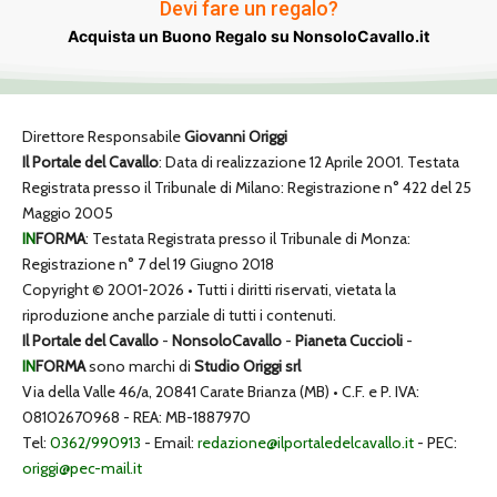
Devi fare un regalo?
Acquista un Buono Regalo su NonsoloCavallo.it
Direttore Responsabile
Giovanni Origgi
Il Portale del Cavallo
: Data di realizzazione 12 Aprile 2001. Testata
Registrata presso il Tribunale di Milano: Registrazione n° 422 del 25
Maggio 2005
IN
FORMA
: Testata Registrata presso il Tribunale di Monza:
Registrazione n° 7 del 19 Giugno 2018
Copyright © 2001-2026 • Tutti i diritti riservati, vietata la
riproduzione anche parziale di tutti i contenuti.
Il Portale del Cavallo
-
NonsoloCavallo
-
Pianeta Cuccioli
-
IN
FORMA
sono marchi di
Studio Origgi srl
Via della Valle 46/a, 20841 Carate Brianza (MB) • C.F. e P. IVA:
08102670968 - REA: MB-1887970
Tel:
0362/990913
- Email:
redazione@ilportaledelcavallo.it
- PEC:
origgi@pec-mail.it