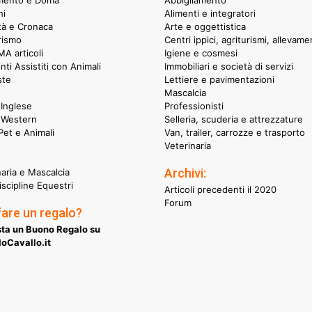
hi
Alimenti e integratori
ità e Cronaca
Arte e oggettistica
rismo
Centri ippici, agriturismi, allevame
A articoli
Igiene e cosmesi
nti Assistiti con Animali
Immobiliari e società di servizi
ste
Lettiere e pavimentazioni
Mascalcia
Inglese
Professionisti
 Western
Selleria, scuderia e attrezzature
et e Animali
Van, trailer, carrozze e trasporto
Veterinaria
Archivi:
naria e Mascalcia
iscipline Equestri
Articoli precedenti il 2020
Forum
fare un regalo?
ta un Buono Regalo su
oCavallo.it