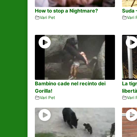
How to stop a Nightmare?
Suda 
Vari Pet
Vari 
Bambino cade nel recinto dei
La tig
Gorilla!
libertà
Vari Pet
Vari 