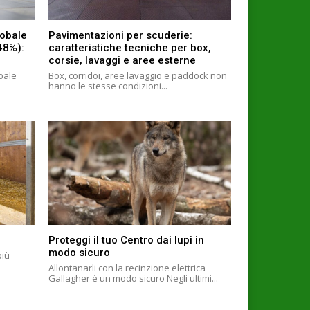
lobale
Pavimentazioni per scuderie:
+48%):
caratteristiche tecniche per box,
corsie, lavaggi e aree esterne
obale
Box, corridoi, aree lavaggio e paddock non
hanno le stesse condizioni...
Proteggi il tuo Centro dai lupi in
modo sicuro
più
Allontanarli con la recinzione elettrica
Gallagher è un modo sicuro Negli ultimi...