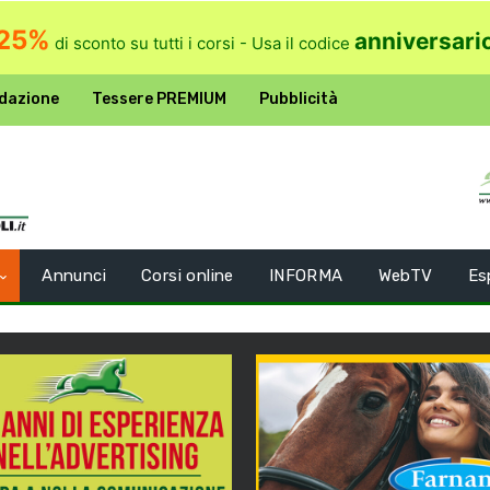
25%
anniversari
di sconto su tutti i corsi - Usa il codice
dazione
Tessere PREMIUM
Pubblicità
Annunci
Corsi online
INFORMA
WebTV
Es