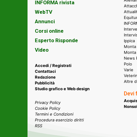
INFORMA rivista
Attacc
WebTV
Attual
Equitu
Annunci
INFORM
Interve
Corsi online
Intervi
Esperto Risponde
Ippica
Monta 
Video
Monta
News P
Polo
Accedi / Registrati
Varie
Contattaci
Veteri
Redazione
Altre d
Pubblicità
Studio grafico e Web design
Devi 
Acquis
Privacy Policy
Nonsol
Cookie Policy
Termini e Condizioni
Procedura esercizio diritti
RSS