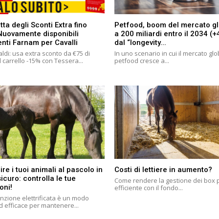
tta degli Sconti Extra fino
Petfood, boom del mercato g
Nuovamente disponibili
a 200 miliardi entro il 2034 (
enti Farnam per Cavalli
dal “longevity...
ldi: usa extra sconto da €75 di
In uno scenario in cui il mercato gl
 carrello -15% con Tessera...
petfood cresce a...
ire i tuoi animali al pascolo in
Costi di lettiere in aumento?
curo: controlla le tue
Come rendere la gestione dei box 
oni!
efficiente con il fondo...
nzione elettrificata è un modo
d efficace per mantenere...