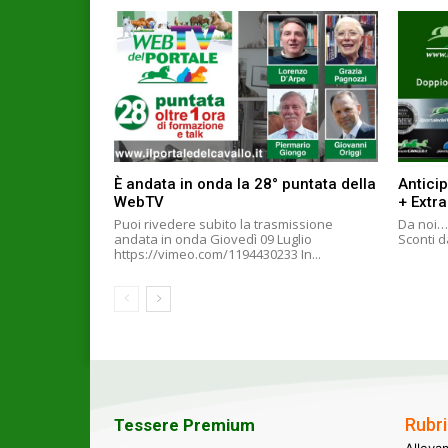
È andata in onda la 28° puntata della
Anticip
WebTV
+ Extr
Puoi rivedere subito la trasmissione
Da noi… 
andata in onda Giovedì 09 Luglio
Sconti da
https://vimeo.com/1194430233 In...
Rubri
Tessere Premium
Alleva