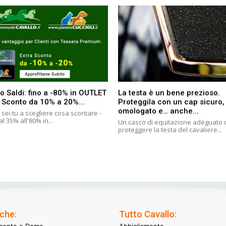
o Saldi: fino a -80% in OUTLET
La testa è un bene prezioso.
a Sconto da 10% a 20%...
Proteggila con un cap sicuro,
omologato e… anche...
sei tu a scegliere cosa scontare -
l 35% all'80% in...
Un casco di equitazione adeguato
proteggere la testa del cavaliere...
che:
Tutto Cavallo:
mento e Doma
Abbigliamento