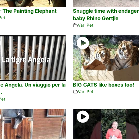
– The Painting Elephant
Snuggle time with endage
Pet
baby Rhino Gertjie
Vari Pet
re Angela. Un viaggio per la
BIG CATS like boxes too!
.
Vari Pet
Pet