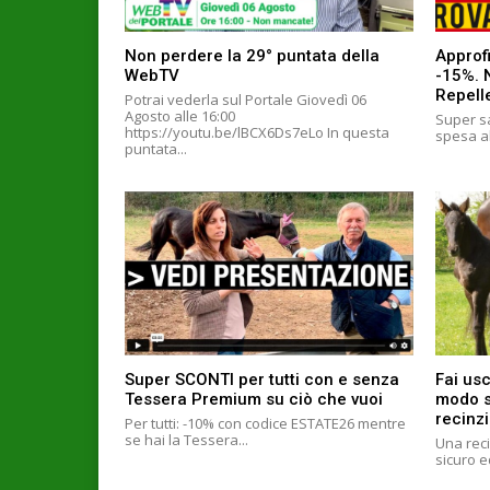
Non perdere la 29° puntata della
Approfi
WebTV
-15%. 
Repell
Potrai vederla sul Portale Giovedì 06
Agosto alle 16:00
Super sa
https://youtu.be/lBCX6Ds7eLo In questa
spesa al
puntata...
Super SCONTI per tutti con e senza
Fai usc
Tessera Premium su ciò che vuoi
modo si
recinzi
Per tutti: -10% con codice ESTATE26 mentre
se hai la Tessera...
Una reci
sicuro e