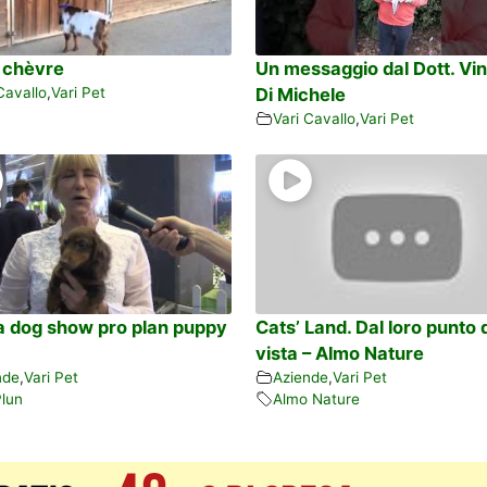
a chèvre
Un messaggio dal Dott. Vi
Cavallo
,
Vari Pet
Di Michele
Vari Cavallo
,
Vari Pet
ia dog show pro plan puppy
Cats’ Land. Dal loro punto 
vista – Almo Nature
nde
,
Vari Pet
Aziende
,
Vari Pet
Plun
Almo Nature