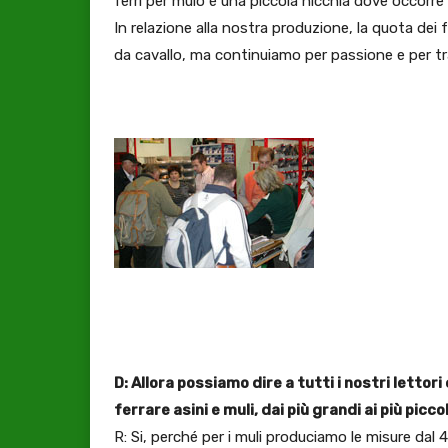
ferri per mulo è una piccola nicchia dove occorr
In relazione alla nostra produzione, la quota dei 
da cavallo, ma continuiamo per passione e per tr
D: Allora possiamo dire a tutti i nostri lettor
ferrare asini e muli, dai più grandi ai più picco
R: Si, perché per i muli produciamo le misure dal 4 a