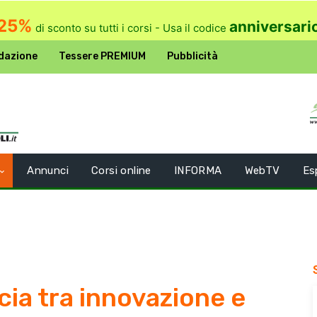
25%
anniversari
di sconto su tutti i corsi - Usa il codice
dazione
Tessere PREMIUM
Pubblicità
Annunci
Corsi online
INFORMA
WebTV
Es
cia tra innovazione e