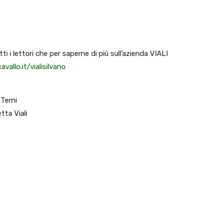
i i lettori che per saperne di più sull’azienda VIALI
vallo.it/vialisilvano
 Terni
tta Viali