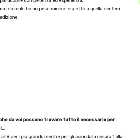
e particolare competenza ed esperienza.
ferri da mulo ha un peso minimo rispetto a quella dei ferri
adizione.
i che da voi possono trovare tutto il necessario per
li…
ll’8 per i più grandi, mentre per gli asini dalla misura 1 alla