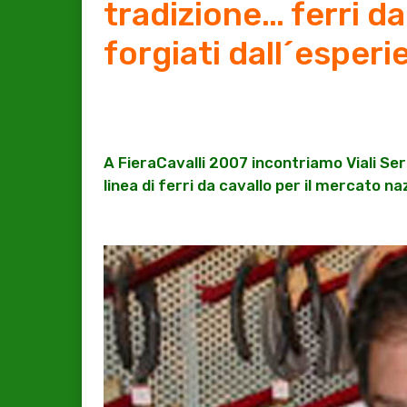
tradizione… ferri da
forgiati dall´esperi
A FieraCavalli 2007 incontriamo Viali Se
linea di ferri da cavallo per il mercato n