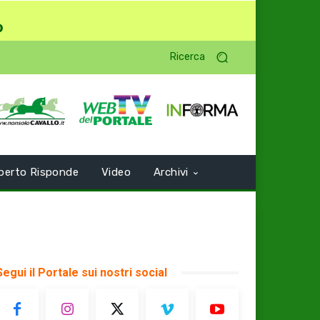
o
Ricerca
perto Risponde
Video
Archivi
Segui il Portale sui nostri social