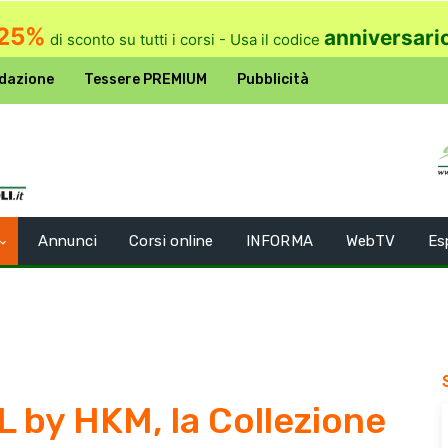
25%
anniversari
di sconto su tutti i corsi - Usa il codice
dazione
Tessere PREMIUM
Pubblicità
Annunci
Corsi online
INFORMA
WebTV
Es
IL by HKM, la Collezione