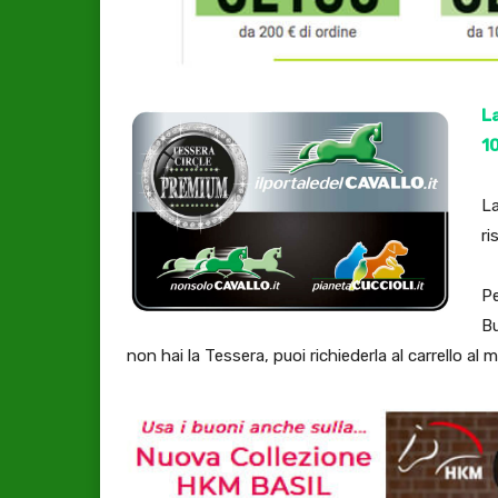
L
10
L
ri
Pe
Bu
non hai la Tessera, puoi richiederla al carrello a