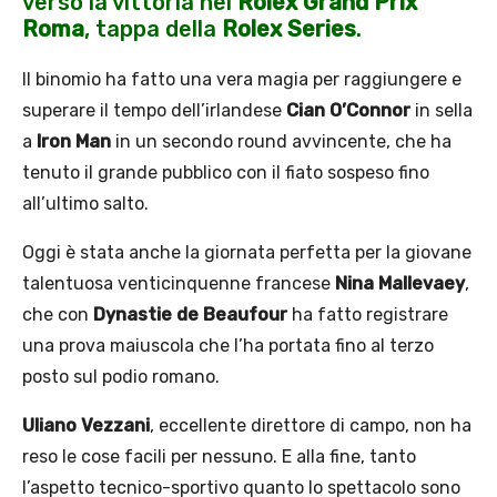
verso la vittoria nel
Rolex Grand Prix
Roma
, tappa della
Rolex Series
.
Il binomio ha fatto una vera magia per raggiungere e
superare il tempo dell’irlandese
Cian O’Connor
in sella
a
Iron Man
in un secondo round avvincente, che ha
tenuto il grande pubblico con il fiato sospeso fino
all’ultimo salto.
Oggi è stata anche la giornata perfetta per la giovane
talentuosa venticinquenne francese
Nina Mallevaey
,
che con
Dynastie de Beaufour
ha fatto registrare
una prova maiuscola che l’ha portata fino al terzo
posto sul podio romano.
Uliano Vezzani
, eccellente direttore di campo, non ha
reso le cose facili per nessuno. E alla fine, tanto
l’aspetto tecnico-sportivo quanto lo spettacolo sono