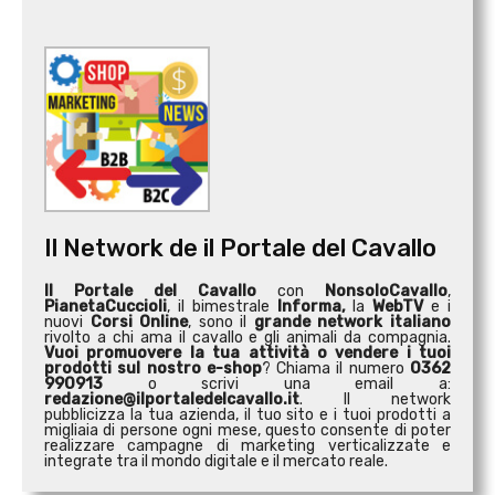
Il Network de il Portale del Cavallo
Il Portale del Cavallo
con
NonsoloCavallo
,
PianetaCuccioli
, il bimestrale
Informa,
la
WebTV
e i
nuovi
Corsi Online
, sono il
grande network italiano
rivolto a chi ama il cavallo e gli animali da compagnia.
Vuoi promuovere la tua attività o
vendere i tuoi
prodotti sul nostro e-shop
? Chiama il numero
0362
990913
o scrivi una email a:
redazione@ilportaledelcavallo.it
. Il network
pubblicizza la tua azienda, il tuo sito e i tuoi prodotti a
migliaia di persone ogni mese, questo consente di poter
realizzare campagne di marketing verticalizzate e
integrate tra il mondo digitale e il mercato reale.