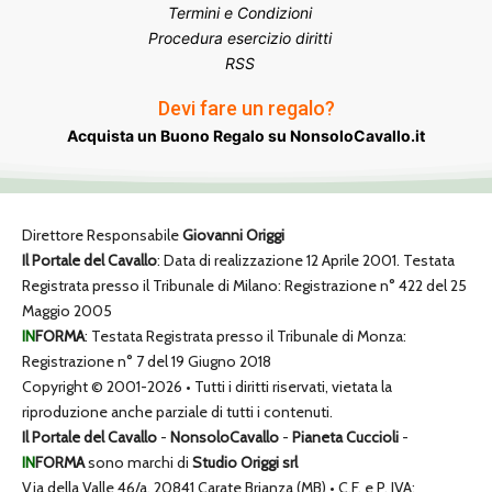
Termini e Condizioni
Procedura esercizio diritti
RSS
Devi fare un regalo?
Acquista un Buono Regalo su NonsoloCavallo.it
Direttore Responsabile
Giovanni Origgi
Il Portale del Cavallo
: Data di realizzazione 12 Aprile 2001. Testata
Registrata presso il Tribunale di Milano: Registrazione n° 422 del 25
Maggio 2005
IN
FORMA
: Testata Registrata presso il Tribunale di Monza:
Registrazione n° 7 del 19 Giugno 2018
Copyright © 2001-2026 • Tutti i diritti riservati, vietata la
riproduzione anche parziale di tutti i contenuti.
Il Portale del Cavallo
-
NonsoloCavallo
-
Pianeta Cuccioli
-
IN
FORMA
sono marchi di
Studio Origgi srl
Via della Valle 46/a, 20841 Carate Brianza (MB) • C.F. e P. IVA: