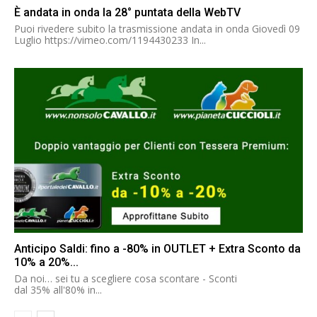
È andata in onda la 28° puntata della WebTV
Puoi rivedere subito la trasmissione andata in onda Giovedì 09
Luglio https://vimeo.com/1194430233 In...
Anticipo Saldi: fino a -80% in OUTLET + Extra Sconto da
10% a 20%...
Da noi… sei tu a scegliere cosa scontare - Sconti
dal 35% all'80% in...