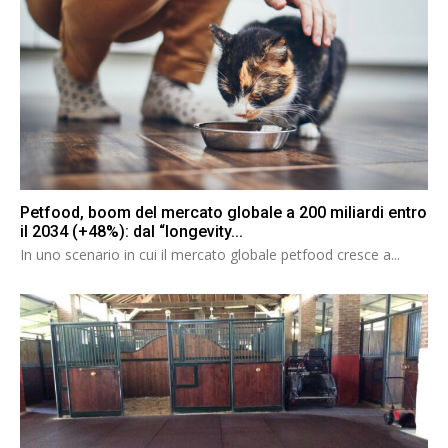
Petfood, boom del mercato globale a 200 miliardi entro
il 2034 (+48%): dal “longevity...
In uno scenario in cui il mercato globale petfood cresce a...