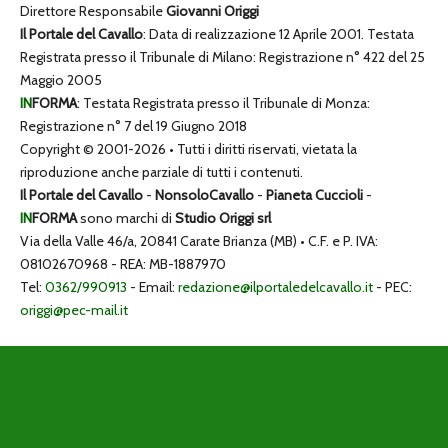
Direttore Responsabile
Giovanni Origgi
Il Portale del Cavallo
: Data di realizzazione 12 Aprile 2001. Testata
Registrata presso il Tribunale di Milano: Registrazione n° 422 del 25
Maggio 2005
IN
FORMA
: Testata Registrata presso il Tribunale di Monza:
Registrazione n° 7 del 19 Giugno 2018
Copyright © 2001-2026 • Tutti i diritti riservati, vietata la
riproduzione anche parziale di tutti i contenuti.
Il Portale del Cavallo
-
NonsoloCavallo
-
Pianeta Cuccioli
-
IN
FORMA
sono marchi di
Studio Origgi srl
Via della Valle 46/a, 20841 Carate Brianza (MB) • C.F. e P. IVA:
08102670968 - REA: MB-1887970
Tel:
0362/990913
- Email:
redazione@ilportaledelcavallo.it
- PEC:
origgi@pec-mail.it