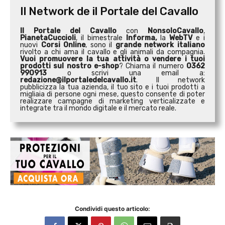
Il Network de il Portale del Cavallo
Il Portale del Cavallo
con
NonsoloCavallo
,
PianetaCuccioli
, il bimestrale
Informa,
la
WebTV
e i
nuovi
Corsi Online
, sono il
grande network italiano
rivolto a chi ama il cavallo e gli animali da compagnia.
Vuoi promuovere la tua attività o
vendere i tuoi
prodotti sul nostro e-shop
? Chiama il numero
0362
990913
o scrivi una email a:
redazione@ilportaledelcavallo.it
. Il network
pubblicizza la tua azienda, il tuo sito e i tuoi prodotti a
migliaia di persone ogni mese, questo consente di poter
realizzare campagne di marketing verticalizzate e
integrate tra il mondo digitale e il mercato reale.
Condividi questo articolo: