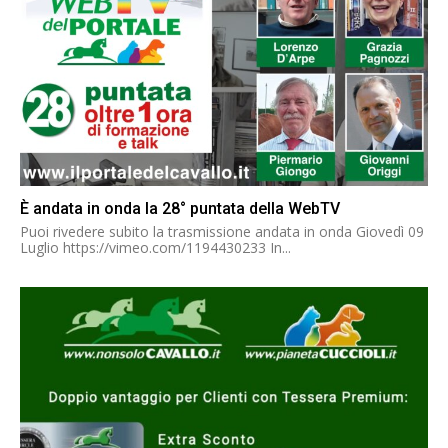
È andata in onda la 28° puntata della WebTV
Puoi rivedere subito la trasmissione andata in onda Giovedì 09
Luglio https://vimeo.com/1194430233 In...