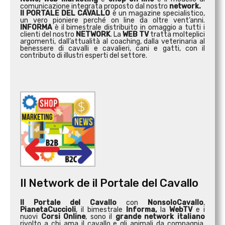
comunicazione integrata proposto dal nostro
network.
Il PORTALE DEL CAVALLO
è un magazine specialistico,
un vero pioniere perché on line da oltre vent’anni.
INFORMA
è il bimestrale distribuito in omaggio a tutti i
clienti del nostro
NETWORK
. La
WEB TV
tratta molteplici
argomenti, dall’attualità al coaching, dalla veterinaria al
benessere di cavalli e cavalieri, cani e gatti, con il
contributo di illustri esperti del settore.
Il Network de il Portale del Cavallo
Il Portale del Cavallo
con
NonsoloCavallo
,
PianetaCuccioli
, il bimestrale
Informa,
la
WebTV
e i
nuovi
Corsi Online
, sono il
grande network italiano
rivolto a chi ama il cavallo e gli animali da compagnia.