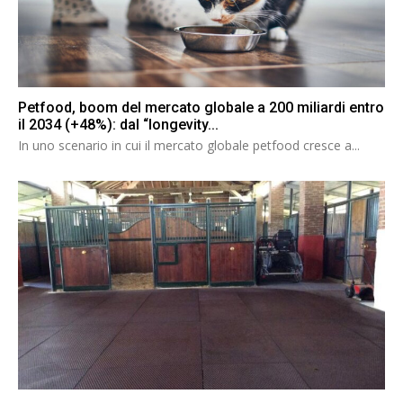
Petfood, boom del mercato globale a 200 miliardi entro
il 2034 (+48%): dal “longevity...
In uno scenario in cui il mercato globale petfood cresce a...