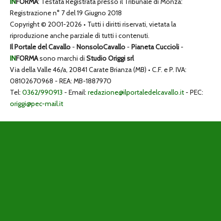
IN
FORMA
: Testata Registrata presso il Tribunale di Monza:
Registrazione n° 7 del 19 Giugno 2018
Copyright © 2001-2026 • Tutti i diritti riservati, vietata la
riproduzione anche parziale di tutti i contenuti.
Il Portale del Cavallo
-
NonsoloCavallo
-
Pianeta Cuccioli
-
IN
FORMA
sono marchi di
Studio Origgi srl
Via della Valle 46/a, 20841 Carate Brianza (MB) • C.F. e P. IVA:
08102670968 - REA: MB-1887970
Tel:
0362/990913
- Email:
redazione@ilportaledelcavallo.it
- PEC:
origgi@pec-mail.it