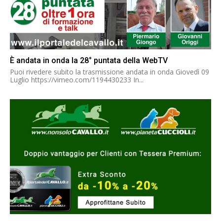
È andata in onda la 28° puntata della WebTV
Puoi rivedere subito la trasmissione andata in onda Giovedì 09
Luglio https://vimeo.com/1194430233 In...