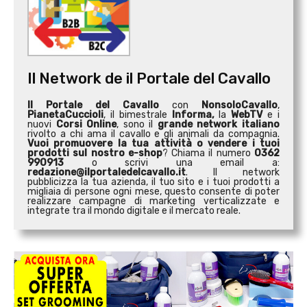
Il Network de il Portale del Cavallo
Il Portale del Cavallo
con
NonsoloCavallo
,
PianetaCuccioli
, il bimestrale
Informa,
la
WebTV
e i
nuovi
Corsi Online
, sono il
grande network italiano
rivolto a chi ama il cavallo e gli animali da compagnia.
Vuoi promuovere la tua attività o
vendere i tuoi
prodotti sul nostro e-shop
? Chiama il numero
0362
990913
o scrivi una email a:
redazione@ilportaledelcavallo.it
. Il network
pubblicizza la tua azienda, il tuo sito e i tuoi prodotti a
migliaia di persone ogni mese, questo consente di poter
realizzare campagne di marketing verticalizzate e
integrate tra il mondo digitale e il mercato reale.