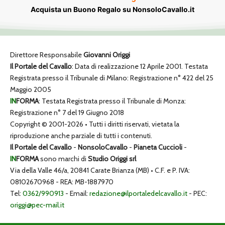
Acquista un Buono Regalo su NonsoloCavallo.it
Direttore Responsabile
Giovanni Origgi
Il Portale del Cavallo
: Data di realizzazione 12 Aprile 2001. Testata
Registrata presso il Tribunale di Milano: Registrazione n° 422 del 25
Maggio 2005
IN
FORMA
: Testata Registrata presso il Tribunale di Monza:
Registrazione n° 7 del 19 Giugno 2018
Copyright © 2001-2026 • Tutti i diritti riservati, vietata la
riproduzione anche parziale di tutti i contenuti.
Il Portale del Cavallo
-
NonsoloCavallo
-
Pianeta Cuccioli
-
IN
FORMA
sono marchi di
Studio Origgi srl
Via della Valle 46/a, 20841 Carate Brianza (MB) • C.F. e P. IVA:
08102670968 - REA: MB-1887970
Tel:
0362/990913
- Email:
redazione@ilportaledelcavallo.it
- PEC:
origgi@pec-mail.it