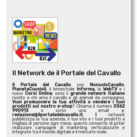
Il Network de il Portale del Cavallo
Il Portale del Cavallo
con
NonsoloCavallo
,
PianetaCuccioli
, il bimestrale
Informa,
la
WebTV
e i
nuovi
Corsi Online
, sono il
grande network italiano
rivolto a chi ama il cavallo e gli animali da compagnia.
Vuoi promuovere la tua attività o
vendere i tuoi
prodotti sul nostro e-shop
? Chiama il numero
0362
990913
o scrivi una email a:
redazione@ilportaledelcavallo.it
. Il network
pubblicizza la tua azienda, il tuo sito e i tuoi prodotti a
migliaia di persone ogni mese, questo consente di poter
realizzare campagne di marketing verticalizzate e
integrate tra il mondo digitale e il mercato reale.