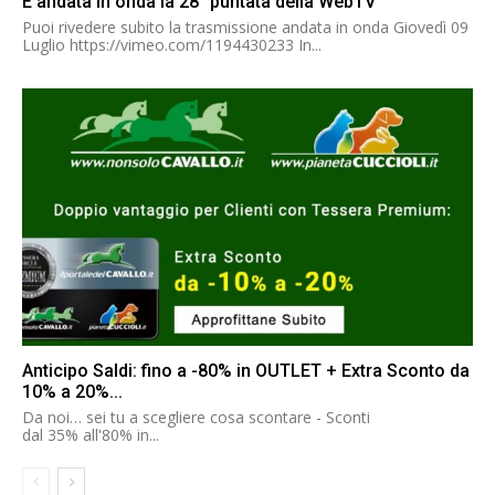
È andata in onda la 28° puntata della WebTV
Puoi rivedere subito la trasmissione andata in onda Giovedì 09
Luglio https://vimeo.com/1194430233 In...
Anticipo Saldi: fino a -80% in OUTLET + Extra Sconto da
10% a 20%...
Da noi… sei tu a scegliere cosa scontare - Sconti
dal 35% all'80% in...