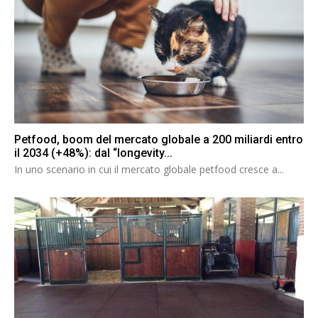
Petfood, boom del mercato globale a 200 miliardi entro
il 2034 (+48%): dal “longevity...
In uno scenario in cui il mercato globale petfood cresce a...