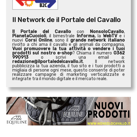
Il Network de il Portale del Cavallo
Il Portale del Cavallo
con
NonsoloCavallo
,
PianetaCuccioli
, il bimestrale
Informa,
la
WebTV
e i
nuovi
Corsi Online
, sono il
grande network italiano
rivolto a chi ama il cavallo e gli animali da compagnia.
Vuoi promuovere la tua attività o
vendere i tuoi
prodotti sul nostro e-shop
? Chiama il numero
0362
990913
o scrivi una email a:
redazione@ilportaledelcavallo.it
. Il network
pubblicizza la tua azienda, il tuo sito e i tuoi prodotti a
migliaia di persone ogni mese, questo consente di poter
realizzare campagne di marketing verticalizzate e
integrate tra il mondo digitale e il mercato reale.