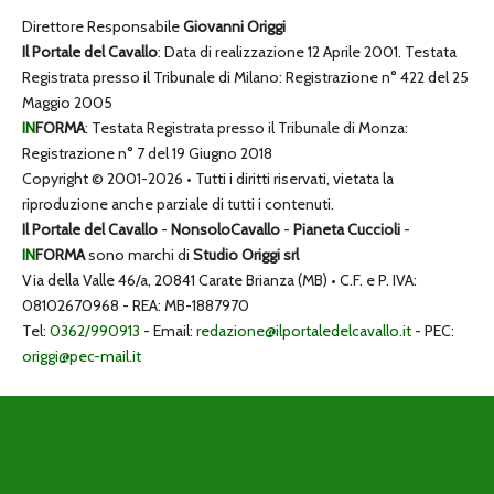
Direttore Responsabile
Giovanni Origgi
Il Portale del Cavallo
: Data di realizzazione 12 Aprile 2001. Testata
Registrata presso il Tribunale di Milano: Registrazione n° 422 del 25
Maggio 2005
IN
FORMA
: Testata Registrata presso il Tribunale di Monza:
Registrazione n° 7 del 19 Giugno 2018
Copyright © 2001-2026 • Tutti i diritti riservati, vietata la
riproduzione anche parziale di tutti i contenuti.
Il Portale del Cavallo
-
NonsoloCavallo
-
Pianeta Cuccioli
-
IN
FORMA
sono marchi di
Studio Origgi srl
Via della Valle 46/a, 20841 Carate Brianza (MB) • C.F. e P. IVA:
08102670968 - REA: MB-1887970
Tel:
0362/990913
- Email:
redazione@ilportaledelcavallo.it
- PEC:
origgi@pec-mail.it