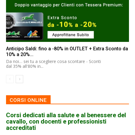
Anticipo Saldi: fino a -80% in OUTLET + Extra Sconto da
10% a 20%...
Da noi… sei tu a scegliere cosa scontare - Sconti
dal 35% all'80% in...
CORSI ONLINE
Corsi dedicati alla salute e al benessere del
cavallo, con docenti e professionisti
accreditati