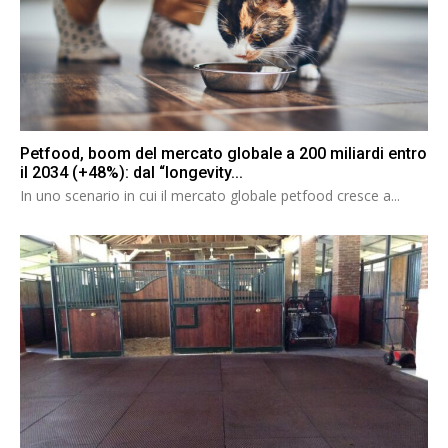
Petfood, boom del mercato globale a 200 miliardi entro
il 2034 (+48%): dal “longevity...
In uno scenario in cui il mercato globale petfood cresce a...