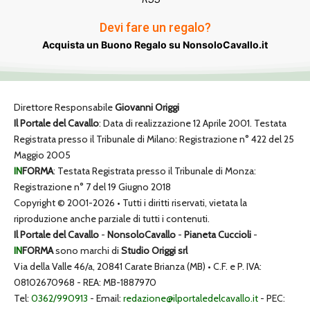
Devi fare un regalo?
Acquista un Buono Regalo su NonsoloCavallo.it
Direttore Responsabile
Giovanni Origgi
Il Portale del Cavallo
: Data di realizzazione 12 Aprile 2001. Testata
Registrata presso il Tribunale di Milano: Registrazione n° 422 del 25
Maggio 2005
IN
FORMA
: Testata Registrata presso il Tribunale di Monza:
Registrazione n° 7 del 19 Giugno 2018
Copyright © 2001-2026 • Tutti i diritti riservati, vietata la
riproduzione anche parziale di tutti i contenuti.
Il Portale del Cavallo
-
NonsoloCavallo
-
Pianeta Cuccioli
-
IN
FORMA
sono marchi di
Studio Origgi srl
Via della Valle 46/a, 20841 Carate Brianza (MB) • C.F. e P. IVA:
08102670968 - REA: MB-1887970
Tel:
0362/990913
- Email:
redazione@ilportaledelcavallo.it
- PEC: