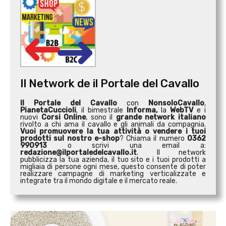
Il Network de il Portale del Cavallo
Il Portale del Cavallo
con
NonsoloCavallo
,
PianetaCuccioli
, il bimestrale
Informa,
la
WebTV
e i
nuovi
Corsi Online
, sono il
grande network italiano
rivolto a chi ama il cavallo e gli animali da compagnia.
Vuoi promuovere la tua attività o
vendere i tuoi
prodotti sul nostro e-shop
? Chiama il numero
0362
990913
o scrivi una email a:
redazione@ilportaledelcavallo.it
. Il network
pubblicizza la tua azienda, il tuo sito e i tuoi prodotti a
migliaia di persone ogni mese, questo consente di poter
realizzare campagne di marketing verticalizzate e
integrate tra il mondo digitale e il mercato reale.