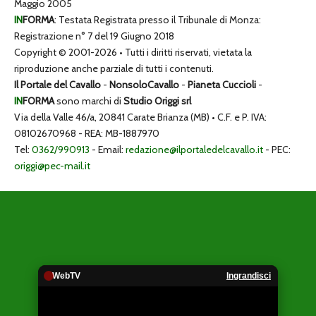
Maggio 2005
IN
FORMA
: Testata Registrata presso il Tribunale di Monza:
Registrazione n° 7 del 19 Giugno 2018
Copyright © 2001-2026 • Tutti i diritti riservati, vietata la
riproduzione anche parziale di tutti i contenuti.
Il Portale del Cavallo
-
NonsoloCavallo
-
Pianeta Cuccioli
-
IN
FORMA
sono marchi di
Studio Origgi srl
Via della Valle 46/a, 20841 Carate Brianza (MB) • C.F. e P. IVA:
08102670968 - REA: MB-1887970
Tel:
0362/990913
- Email:
redazione@ilportaledelcavallo.it
- PEC:
origgi@pec-mail.it
WebTV
Ingrandisci