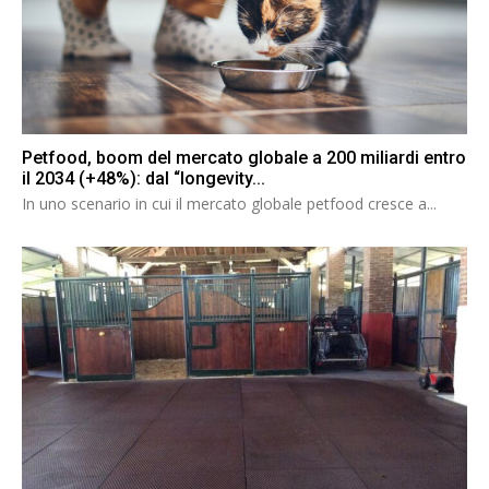
Petfood, boom del mercato globale a 200 miliardi entro
il 2034 (+48%): dal “longevity...
In uno scenario in cui il mercato globale petfood cresce a...