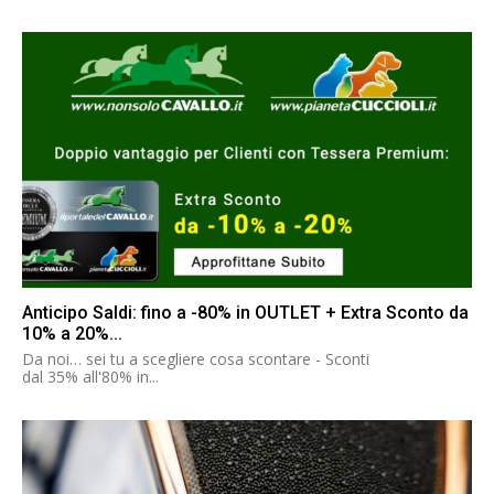
Anticipo Saldi: fino a -80% in OUTLET + Extra Sconto da
10% a 20%...
Da noi… sei tu a scegliere cosa scontare - Sconti
dal 35% all'80% in...