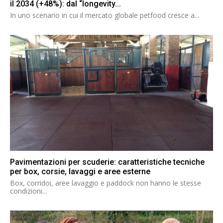
il 2034 (+48%): dal “longevity...
In uno scenario in cui il mercato globale petfood cresce a...
Pavimentazioni per scuderie: caratteristiche tecniche
per box, corsie, lavaggi e aree esterne
Box, corridoi, aree lavaggio e paddock non hanno le stesse
condizioni...