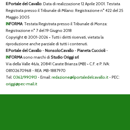
Il Portale del Cavallo
: Data di realizzazione 12 Aprile 2001. Testata
Registrata presso il Tribunale di Milano: Registrazione n° 422 del 25
Maggio 2005
IN
FORMA
: Testata Registrata presso il Tribunale di Monza:
Registrazione n° 7 del 19 Giugno 2018
Copyright © 2001-2026 • Tutti i diritti riservati, vietata la
riproduzione anche parziale di tutti i contenuti.
Il Portale del Cavallo
-
NonsoloCavallo
-
Pianeta Cuccioli
-
IN
FORMA
sono marchi di
Studio Origgi srl
Via della Valle 46/a, 20841 Carate Brianza (MB) • C.F. e P. IVA:
08102670968 - REA: MB-1887970
Tel:
0362/990913
- Email:
redazione@ilportaledelcavallo.it
- PEC:
origgi@pec-mail.it