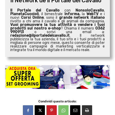
Il Network de il Portale del Cavallo
Il Portale del Cavallo
con
NonsoloCavallo
,
PianetaCuccioli
, il bimestrale
Informa,
la
WebTV
e i
nuovi
Corsi Online
, sono il
grande network italiano
rivolto a chi ama il cavallo e gli animali da compagnia.
Vuoi promuovere la tua attività o
vendere i tuoi
prodotti sul nostro e-shop
? Chiama il numero
0362
990913
o scrivi una email a:
redazione@ilportaledelcavallo.it
. Il network
pubblicizza la tua azienda, il tuo sito e i tuoi prodotti a
migliaia di persone ogni mese, questo consente di poter
realizzare campagne di marketing verticalizzate e
integrate tra il mondo digitale e il mercato reale.
Condividi questo articolo: