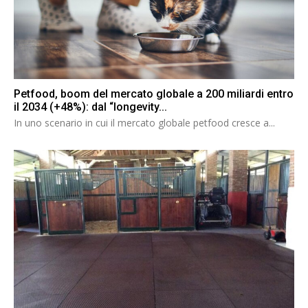
Petfood, boom del mercato globale a 200 miliardi entro
il 2034 (+48%): dal “longevity...
In uno scenario in cui il mercato globale petfood cresce a...