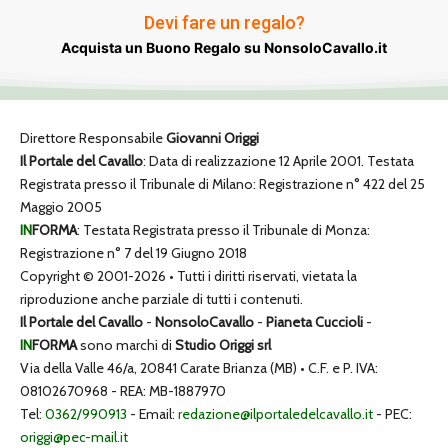
Devi fare un regalo?
Acquista un Buono Regalo su NonsoloCavallo.it
Direttore Responsabile
Giovanni Origgi
Il Portale del Cavallo
: Data di realizzazione 12 Aprile 2001. Testata
Registrata presso il Tribunale di Milano: Registrazione n° 422 del 25
Maggio 2005
IN
FORMA
: Testata Registrata presso il Tribunale di Monza:
Registrazione n° 7 del 19 Giugno 2018
Copyright © 2001-2026 • Tutti i diritti riservati, vietata la
riproduzione anche parziale di tutti i contenuti.
Il Portale del Cavallo
-
NonsoloCavallo
-
Pianeta Cuccioli
-
IN
FORMA
sono marchi di
Studio Origgi srl
Via della Valle 46/a, 20841 Carate Brianza (MB) • C.F. e P. IVA:
08102670968 - REA: MB-1887970
Tel:
0362/990913
- Email:
redazione@ilportaledelcavallo.it
- PEC:
origgi@pec-mail.it