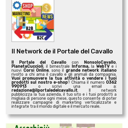
Il Network de il Portale del Cavallo
Il Portale del Cavallo
con
NonsoloCavallo
,
PianetaCuccioli
, il bimestrale
Informa,
la
WebTV
e i
nuovi
Corsi Online
, sono il
grande network italiano
rivolto a chi ama il cavallo e gli animali da compagnia.
Vuoi promuovere la tua attività o
vendere i tuoi
prodotti sul nostro e-shop
? Chiama il numero
0362
990913
o scrivi una email a:
redazione@ilportaledelcavallo.it
. Il network
pubblicizza la tua azienda, il tuo sito e i tuoi prodotti a
migliaia di persone ogni mese, questo consente di poter
realizzare campagne di marketing verticalizzate e
integrate tra il mondo digitale e il mercato reale.