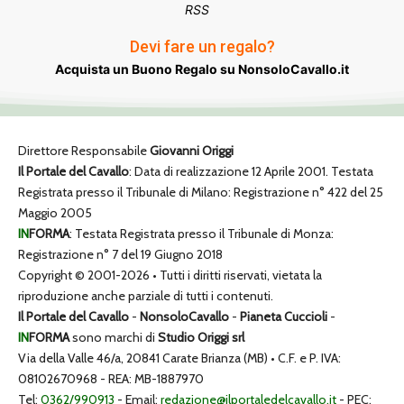
RSS
Devi fare un regalo?
Acquista un Buono Regalo su NonsoloCavallo.it
Direttore Responsabile
Giovanni Origgi
Il Portale del Cavallo
: Data di realizzazione 12 Aprile 2001. Testata
Registrata presso il Tribunale di Milano: Registrazione n° 422 del 25
Maggio 2005
IN
FORMA
: Testata Registrata presso il Tribunale di Monza:
Registrazione n° 7 del 19 Giugno 2018
Copyright © 2001-2026 • Tutti i diritti riservati, vietata la
riproduzione anche parziale di tutti i contenuti.
Il Portale del Cavallo
-
NonsoloCavallo
-
Pianeta Cuccioli
-
IN
FORMA
sono marchi di
Studio Origgi srl
Via della Valle 46/a, 20841 Carate Brianza (MB) • C.F. e P. IVA:
08102670968 - REA: MB-1887970
Tel:
0362/990913
- Email:
redazione@ilportaledelcavallo.it
- PEC: