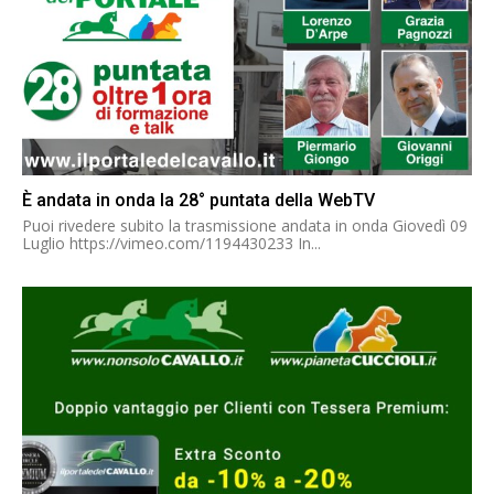
È andata in onda la 28° puntata della WebTV
Puoi rivedere subito la trasmissione andata in onda Giovedì 09
Luglio https://vimeo.com/1194430233 In...