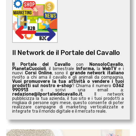
Il Network de il Portale del Cavallo
Il Portale del Cavallo
con
NonsoloCavallo
,
PianetaCuccioli
, il bimestrale
Informa,
la
WebTV
e i
nuovi
Corsi Online
, sono il
grande network italiano
rivolto a chi ama il cavallo e gli animali da compagnia.
Vuoi promuovere la tua attività o
vendere i tuoi
prodotti sul nostro e-shop
? Chiama il numero
0362
990913
o scrivi una email a:
redazione@ilportaledelcavallo.it
. Il network
pubblicizza la tua azienda, il tuo sito e i tuoi prodotti a
migliaia di persone ogni mese, questo consente di poter
realizzare campagne di marketing verticalizzate e
integrate tra il mondo digitale e il mercato reale.