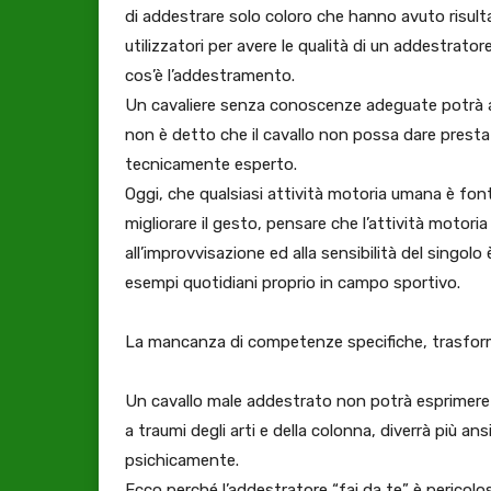
di addestrare solo coloro che hanno avuto risult
utilizzatori per avere le qualità di un addestrator
cos’è l’addestramento.
Un cavaliere senza conoscenze adeguate potrà an
non è detto che il cavallo non possa dare prestaz
tecnicamente esperto.
Oggi, che qualsiasi attività motoria umana è font
migliorare il gesto, pensare che l’attività motori
all’improvvisazione ed alla sensibilità del singo
esempi quotidiani proprio in campo sportivo.
La mancanza di competenze specifiche, trasforma 
Un cavallo male addestrato non potrà esprimere i
a traumi degli arti e della colonna, diverrà più ans
psichicamente.
Ecco perché l’addestratore “fai da te” è pericoloso