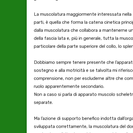
La muscolatura maggiormente interessata nella d
parti, è quella che forma la catena cinetica princ
dalla muscolatura che collabora a mantenerne una 
della fascia lata e, più in generale, tutta la musc
particolare della parte superiore del collo, lo sple
Dobbiamo sempre tenere presente che l’apparato 
sostegno e alla motricità e se talvolta mi riferisc
comprensione, non per escluderne altre che c
ruolo apparentemente secondario.
Non a caso si parla di apparato muscolo schelet
separate.
Ma l’azione di supporto benefico indotta dall’or
sviluppata correttamente, la muscolatura del do