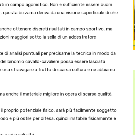
ati in campo agonistico. Non è sufficiente essere buoni
e, questa bizzarria deriva da una visione superficiale di che
che ottenere discreti risultati in campo sportivo, ma
ioni maggiori sotto la sella di un addestratore
e di analisi puntuali per precisarne la tecnica in modo da
a del binomio cavallo-cavaliere possa essere lasciata
lo è una stravaganza frutto di scarsa cultura e ne abbiamo
anche il materiale migliore in opera di scarsa qualità.
l proprio potenziale fisico, sarà più facilmente soggetto
ioso e più ostile per difesa, quindi instabile fisicamente e
 a sé e agli altri.