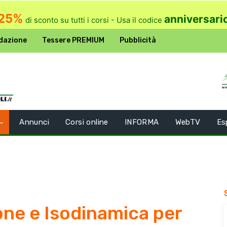
25%
anniversari
di sconto su tutti i corsi - Usa il codice
dazione
Tessere PREMIUM
Pubblicità
Annunci
Corsi online
INFORMA
WebTV
Es
one e Isodinamica per