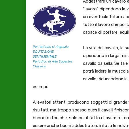
Addestrare un cavallo 
“lavoro” dipendono la vi
un eventuale futuro acqu
tutto il lavoro che port
capace di portare, equi
Per l’articolo si ringrazia
La vita del cavallo, la s
EQUITAZIONE
dipendono in larga misur
SENTIMENTALE.
Periodico di Arte Equestre
cavallo da sella. Se tal
Classica
potrà ledere la muscolatu
cavallo, riducendone la 
esempi.
Allevatori attenti producono soggetti di grande 
risultati, ma troppo spesso questi cavalli finisco
buoni fruitori che, solo per il fatto di avere ott
essere anche buoni addestratori, infatti le nostr