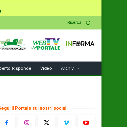
o
Ricerca
perto Risponde
Video
Archivi
Segui il Portale sui nostri social