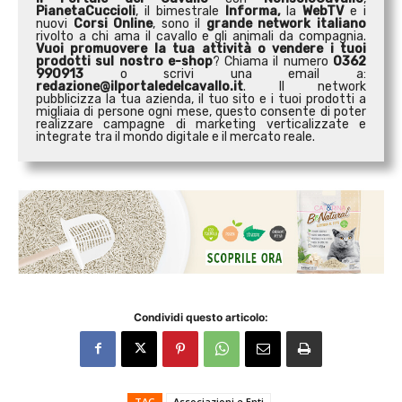
PianetaCuccioli
, il bimestrale
Informa,
la
WebTV
e i
nuovi
Corsi Online
, sono il
grande network italiano
rivolto a chi ama il cavallo e gli animali da compagnia.
Vuoi promuovere la tua attività o
vendere i tuoi
prodotti sul nostro e-shop
? Chiama il numero
0362
990913
o scrivi una email a:
redazione@ilportaledelcavallo.it
. Il network
pubblicizza la tua azienda, il tuo sito e i tuoi prodotti a
migliaia di persone ogni mese, questo consente di poter
realizzare campagne di marketing verticalizzate e
integrate tra il mondo digitale e il mercato reale.
Condividi questo articolo:
TAG
Associazioni e Enti