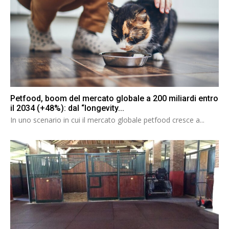
Petfood, boom del mercato globale a 200 miliardi entro
il 2034 (+48%): dal “longevity...
In uno scenario in cui il mercato globale petfood cresce a...