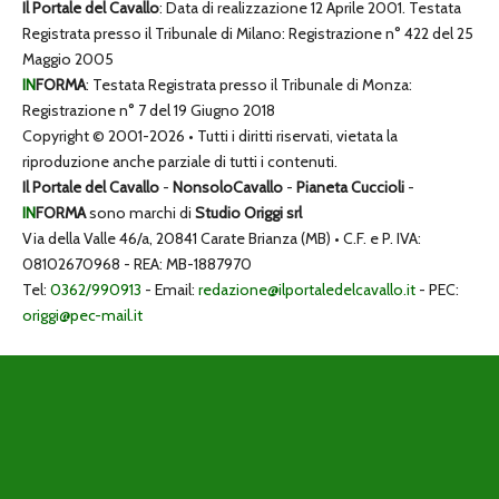
Il Portale del Cavallo
: Data di realizzazione 12 Aprile 2001. Testata
Registrata presso il Tribunale di Milano: Registrazione n° 422 del 25
Maggio 2005
IN
FORMA
: Testata Registrata presso il Tribunale di Monza:
Registrazione n° 7 del 19 Giugno 2018
Copyright © 2001-2026 • Tutti i diritti riservati, vietata la
riproduzione anche parziale di tutti i contenuti.
Il Portale del Cavallo
-
NonsoloCavallo
-
Pianeta Cuccioli
-
IN
FORMA
sono marchi di
Studio Origgi srl
Via della Valle 46/a, 20841 Carate Brianza (MB) • C.F. e P. IVA:
08102670968 - REA: MB-1887970
Tel:
0362/990913
- Email:
redazione@ilportaledelcavallo.it
- PEC:
origgi@pec-mail.it