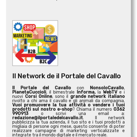
Il Network de il Portale del Cavallo
Il Portale del Cavallo
con
NonsoloCavallo
,
PianetaCuccioli
, il bimestrale
Informa,
la
WebTV
e i
nuovi
Corsi Online
, sono il
grande network italiano
rivolto a chi ama il cavallo e gli animali da compagnia.
Vuoi promuovere la tua attività o
vendere i tuoi
prodotti sul nostro e-shop
? Chiama il numero
0362
990913
o scrivi una email a:
redazione@ilportaledelcavallo.it
. Il network
pubblicizza la tua azienda, il tuo sito e i tuoi prodotti a
migliaia di persone ogni mese, questo consente di poter
realizzare campagne di marketing verticalizzate e
integrate tra il mondo digitale e il mercato reale.