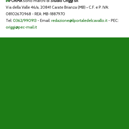
IN
FORMA
sono marchi di
Studio Origgi srl
Via della Valle 46/a, 20841 Carate Brianza (MB) • C.F. e P. IVA:
08102670968 - REA: MB-1887970
Tel:
0362/990913
- Email:
redazione@ilportaledelcavallo.it
- PEC:
origgi@pec-mail.it