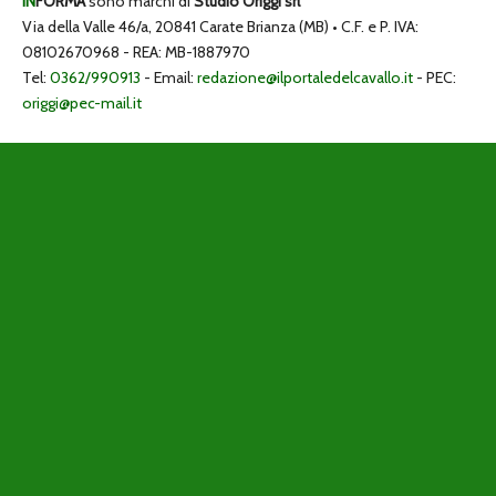
IN
FORMA
sono marchi di
Studio Origgi srl
Via della Valle 46/a, 20841 Carate Brianza (MB) • C.F. e P. IVA:
08102670968 - REA: MB-1887970
Tel:
0362/990913
- Email:
redazione@ilportaledelcavallo.it
- PEC:
origgi@pec-mail.it