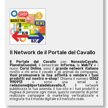
Il Network de il Portale del Cavallo
Il Portale del Cavallo
con
NonsoloCavallo
,
PianetaCuccioli
, il bimestrale
Informa,
la
WebTV
e i
nuovi
Corsi Online
, sono il
grande network italiano
rivolto a chi ama il cavallo e gli animali da compagnia.
Vuoi promuovere la tua attività o
vendere i tuoi
prodotti sul nostro e-shop
? Chiama il numero
0362
990913
o scrivi una email a:
redazione@ilportaledelcavallo.it
. Il network
pubblicizza la tua azienda, il tuo sito e i tuoi prodotti a
migliaia di persone ogni mese, questo consente di poter
realizzare campagne di marketing verticalizzate e
integrate tra il mondo digitale e il mercato reale.